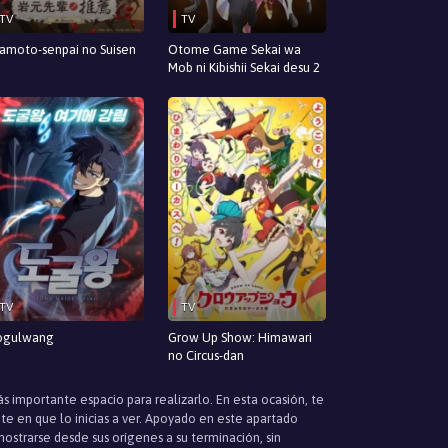
TV
TV
amoto-senpai no Suisen
Otome Game Sekai wa
Mob ni Kibishii Sekai desu 2
TV
TV
ogulwang
Grow Up Show: Himawari
no Circus-dan
 importante espacio para realizarlo. En esta ocasión, te
e en que lo inicias a ver. Apoyado en este apartado
strarse desde sus orígenes a su terminación, sin