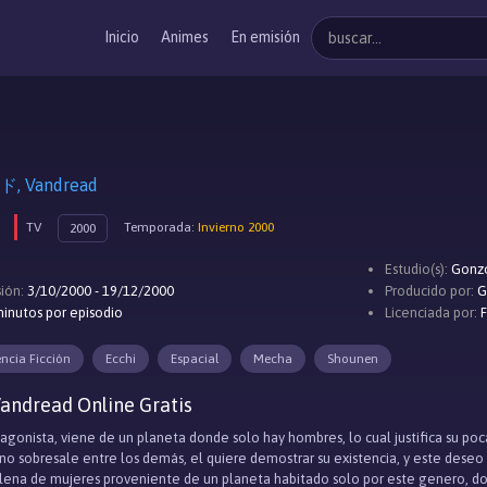
Inicio
Animes
En emisión
 Vandread
TV
Temporada:
Invierno 2000
2000
Estudio(s):
Gonz
ión:
3/10/2000 - 19/12/2000
Producido por:
G
inutos por episodio
Licenciada por:
encia Ficción
Ecchi
Espacial
Mecha
Shounen
andread Online Gratis
tagonista, viene de un planeta donde solo hay hombres, lo cual justifica su poc
o sobresale entre los demás, el quiere demostrar su existencia, y este deseo 
llena de mujeres proveniente de un planeta habitado solo por este genero, d