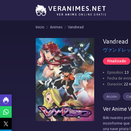
VERANIMES.NET
VER ANIME
ONLINE GRATIS
Inicio
Animes
Vandread
Vandread
ヴァンドレッド,
Finalizado
Episodios:
13
Fecha de emis
Duración:
22 m
Acción
Ci
Ver Anime V
Ibiki nuestro pro
inconforme que n
una nave pirata 