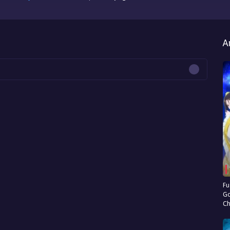
A
Fu
Go
Ch