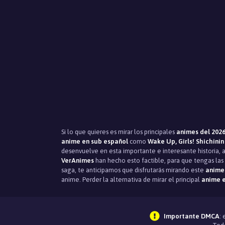
Si lo que quieres es mirar los principales
animes del 202
anime en sub español
como
Wake Up, Girls! Shichinin
desenvuelve en esta importante e interesante historia, 
VerAnimes
han hecho esto factible, para que tengas las 
saga, te anticipamos que disfrutarás mirando este
anime 
anime. Perder la alternativa de mirar el principal
anime e
Importante DMCA
: