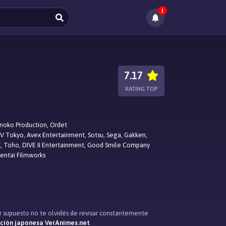
1
7.17
RATING TOP
noko Production, Ordet
V Tokyo, Avex Entertainment, Sotsu, Sega, Gakken,
, Toho, DIVE II Entertainment, Good Smile Company
entai Filmworks
or supuesto no te olvidés de revisar constantemente
ación japonesa VerAnimes.net
.