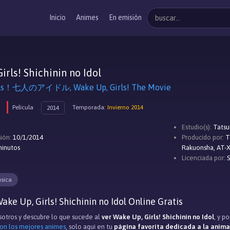
Inicio
Animes
En emisión
irls! Shichinin no Idol
irls！七人のアイドル, Wake Up, Girls! The Movie
Película
Temporada:
Invierno 2014
2014
Estudio(s):
Tatsu
ión:
10/1/2014
Producido por:
T
minutos
Rakuonsha, AT-X
Licenciada por:
S
sica
ke Up, Girls! Shichinin no Idol Online Gratis
otros y descubre lo que sucede al
ver Wake Up, Girls! Shichinin no Idol
, y p
con los mejores animes
, solo aqui en tu
página favorita dedicada a la anim