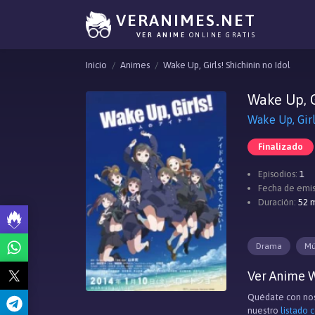
VERANIMES.NET
VER ANIME
ONLINE GRATIS
Inicio
Animes
Wake Up, Girls! Shichinin no Idol
Wake Up, G
Wake Up, G
Finalizado
Episodios:
1
Fecha de emis
Duración:
52 
Drama
Mú
Ver Anime Wa
Quédate con nos
nuestro
listado 