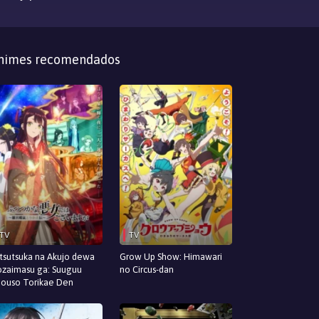
nimes recomendados
TV
TV
tsutsuka na Akujo dewa
Grow Up Show: Himawari
zaimasu ga: Suuguu
no Circus-dan
ouso Torikae Den