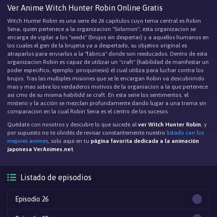
Ver Anime Witch Hunter Robin Online Gratis
Witch Hunter Robin es una serie de 26 capitulos cuyo tema central es Robin
Sena, quien pertenece a la organizacion "Solomon", esta organizacion se
encarga de vigilar a los "seeds" (brujos sin despertar) y a aquellos humanos en
los cuales el gen de la brujeria ya a despertado, su objetivo original es
atraparlos para enviarlos a la "fábrica" donde son reeducados. Dentro de esta
organizacion Robin es capaz de utilizar un "craft" (habilidad de manifestar un
poder especifico, ejemplo: piroquinesis) el cual utiliza para luchar contra los
brujos. Tras las multiples misiones que se le encargan Robin va descubrirndo
mas y mas sobre los verdaderos motivos de la organiacion a la que pertenece
asi cmo de su misma habilidd se craft. En esta serie los sentimentos, el
misterio y la acción se mezclan profundamente dando lugar a una trama sin
comparacion en la cual Robin Sena es el centro de los sucesos.
Quédate con nosotros y descubre lo que sucede al
ver Witch Hunter Robin
, y
por supuesto no te olvidés de revisar constantemente nuestro
listado con los
mejores animes
, solo aqui en tu
página favorita dedicada a la animación
japonesa VerAnimes.net
.
Listado de episodios
Episodio 26