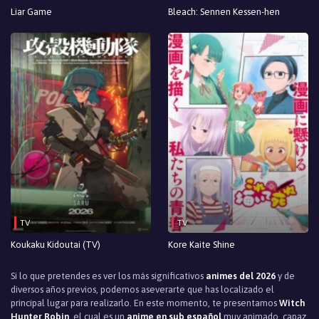
Episodio 3
Liar Game
Bleach: Sennen Kessen-hen
Episodio 2
Episodio 1
TV
TV
Koukaku Kidoutai (TV)
Kore Kaite Shine
Si lo que pretendes es ver los más significativos
animes del 2026
y de
diversos años previos, podemos aseverarte que has localizado el
principal lugar para realizarlo. En este momento, te presentamos
Witch
Hunter Robin
, el cual es un
anime en sub español
muy animado, capaz