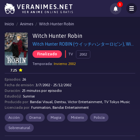
1
VERANIMES.NET
VER ANIME
ONLINE GRATIS
Inicio
Animes
Witch Hunter Robin
Witch Hunter Robin
Witch Hunter ROBIN (ウイッチハンターロビン), Witch Hunter Robin
Finalizado
TV
2002
Temporada:
Invierno 2002
7.25
Episodios:
26
Fecha de emisión:
3/7/2002 - 25/12/2002
Duración:
25 minutos por episodio
Estudio(s):
Sunrise
Producido por:
Bandai Visual, Dentsu, Victor Entertainment, TV Tokyo Music
Licenciada por:
Funimation, Bandai Entertainment
Acción
Drama
Magia
Misterio
Policía
Sobrenatural