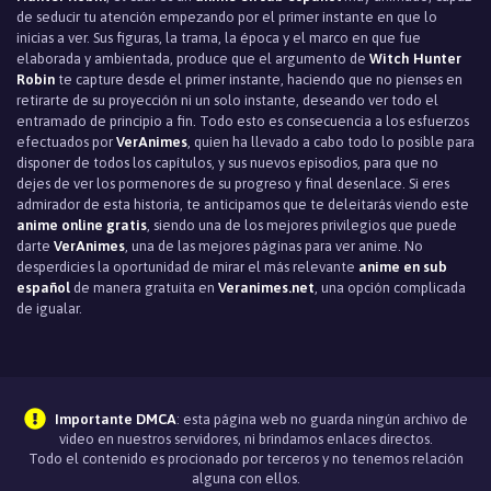
de seducir tu atención empezando por el primer instante en que lo
inicias a ver. Sus figuras, la trama, la época y el marco en que fue
elaborada y ambientada, produce que el argumento de
Witch Hunter
Robin
te capture desde el primer instante, haciendo que no pienses en
retirarte de su proyección ni un solo instante, deseando ver todo el
entramado de principio a fin. Todo esto es consecuencia a los esfuerzos
efectuados por
VerAnimes
, quien ha llevado a cabo todo lo posible para
disponer de todos los capítulos, y sus nuevos episodios, para que no
dejes de ver los pormenores de su progreso y final desenlace. Si eres
admirador de esta historia, te anticipamos que te deleitarás viendo este
anime online gratis
, siendo una de los mejores privilegios que puede
darte
VerAnimes
, una de las mejores páginas para ver anime. No
desperdicies la oportunidad de mirar el más relevante
anime en sub
español
de manera gratuita en
Veranimes.net
, una opción complicada
de igualar.
Importante DMCA
: esta página web no guarda ningún archivo de
video en nuestros servidores, ni brindamos enlaces directos.
Todo el contenido es procionado por terceros y no tenemos relación
alguna con ellos.