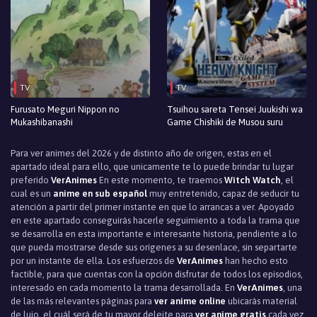
TV
TV
Furusato Meguri Nippon no
Tsuihou sareta Tensei Juukishi wa
Mukashibanashi
Game Chishiki de Musou suru
Para ver animes del 2026 y de distinto año de origen, estas en el
apartado ideal para ello, que unicamente te lo puede brindar tu lugar
preferido
VerAnimes
En este momento, te traemos
Witch Watch
, el
cual es un
anime en sub español
muy entretenido, capaz de seducir tu
atención a partir del primer instante en que lo arrancas a ver. Apoyado
en este apartado conseguirás hacerle seguimiento a toda la trama que
se desarrolla en esta importante e interesante historia, pendiente a lo
que pueda mostrarse desde sus orígenes a su desenlace, sin separtarte
por un instante de ella. Los esfuerzos de
VerAnimes
han hecho esto
factible, para que cuentas con la opción disfrutar de todos los episodios,
interesado en cada momento la trama desarrollada. En
VerAnimes
, una
de las más relevantes páginas para
ver anime online
ubicarás material
de lujo, el cuál será de tu mayor deleite para
ver anime gratis
cada vez