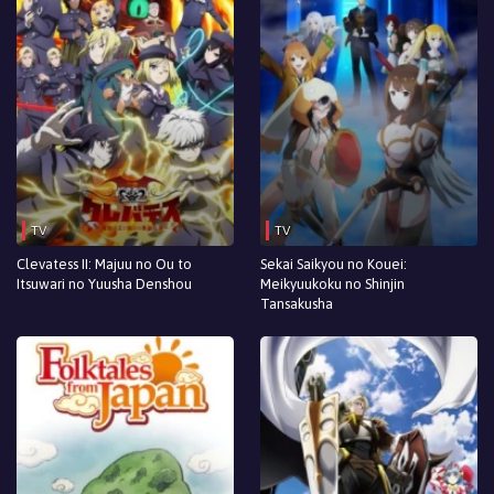
Episodio 7
Episodio 6
Episodio 5
Episodio 4
Episodio 3
TV
TV
Episodio 2
Clevatess II: Majuu no Ou to
Sekai Saikyou no Kouei:
Itsuwari no Yuusha Denshou
Meikyuukoku no Shinjin
Episodio 1
Tansakusha