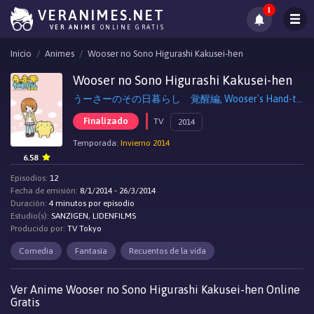
1
VERANIMES.NET
VER ANIME
ONLINE GRATIS
Inicio
Animes
Wooser no Sono Higurashi Kakusei-hen
Wooser no Sono Higurashi Kakusei-hen
うーさーのその日暮らし 覚醒編, Wooser's Hand-to-Mouth Life: Awakening Arc
Finalizado
TV
2014
Temporada:
Invierno 2014
6.58
Episodios:
12
Fecha de emisión:
8/1/2014 - 26/3/2014
Duración:
4 minutos por episodio
Estudio(s):
SANZIGEN, LIDENFILMS
Producido por:
TV Tokyo
Comedia
Fantasía
Recuentos de la vida
Ver Anime Wooser no Sono Higurashi Kakusei-hen Online
Gratis