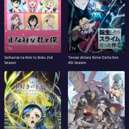
TV
TV
Seihantai na Kimi to Boku 2nd
Tensei shitara Slime Datta Ken
Season
4th Season