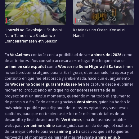
TV
TV
Honzuki no Gekokujou: Shisho ni
Katainaka no Ossan, Kensei ni
Naru Tame ni wa Shudan wo
Naru II
Erandeiraremasen 4th Season
En
VerAnimes
contarás con la posibilidad de ver
animes del 2026
como
de anteriores años con solo accesar a este lugar. Por lo que mirar un
anime en sub español
como
Wooser no Sono Higurashi Kakusei-hen
no será problema alguno para ti. Sus figuras, el entramado, la época y el
contexto en que fue elaborada y ambientada, hace que el argumento
de
Wooser no Sono Higurashi Kakusei-hen
te capture desde el primer
momento, produciendo en ti que no consideres retirarte de su
proyección ni un simple momento, queriendo mirar todo el argumento
de principio a fin. Todo esto es gracias a
VerAnimes
, quien ha hecho lo
más mínimo posible para disponer de todos los episodios y sus nuevos
capítulos, para que no te pierdas de los más mínimos detalles de su
desarrollo y final desenlace. En
VerAnimes
, una de las más notables
webs para
ver anime online
conseguirás contenido de lujo, el cuál será
de tu mejor deleite para
ver anime gratis
cada vez que así lo quieras.
Aprovecha el momento de mirar el más relevante
anime en sub