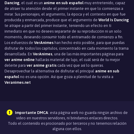
Dancing
, el cual es un
anime en sub español
muy entretenido, capaz
de atraer tu atención desde el primer instante en que lo comienzas a
mirar. Sus personajes, el argumento, la época y el contexto en que fue
producida y enmarcada, produce que el argumento de
World Is Dancing
te atrape a partir del primer instante, teniendo un efecto en ti
inmediato en que no desees separarte de su reproducción ni un solo
momento, deseando consumir todo el entramado de comienzo a fin.
Los esfuerzos de
VerAnimes
han hecho esto posible, para que puedas
disfrutar de todos los capítulos, concentrado en cada momento la trama
desarrollada. En
VerAnimes
, una de las más importantes páginas para
ver anime online
hallarás material de lujo, el cuál será de tu mejor
deleite para
ver anime gratis
cada vez que así lo quieras.
Desaprovechar la alternativa de disfrutar el principal
anime en sub
español
no es una opción. Así que goza a plenitud de tu visita a
Veranimes.net
Importante DMCA
: esta página web no guarda ningún archivo de
video en nuestros servidores, ni brindamos enlaces directos.
Todo el contenido es procionado por terceros y no tenemos relación
alguna con ellos.