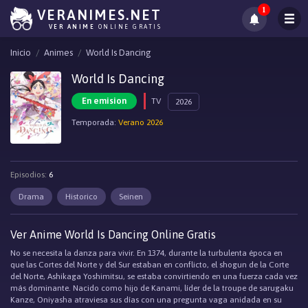
1
VERANIMES.NET
VER ANIME
ONLINE GRATIS
Inicio
Animes
World Is Dancing
World Is Dancing
En emision
TV
2026
Temporada:
Verano 2026
Episodios:
6
Drama
Historico
Seinen
Ver Anime World Is Dancing Online Gratis
No se necesita la danza para vivir. En 1374, durante la turbulenta época en
que las Cortes del Norte y del Sur estaban en conflicto, el shogun de la Corte
del Norte, Ashikaga Yoshimitsu, se estaba convirtiendo en una fuerza cada vez
más dominante. Nacido como hijo de Kanami, líder de la troupe de sarugaku
Kanze, Oniyasha atraviesa sus días con una pregunta vaga anidada en su