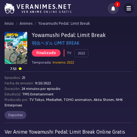
1
VERANIMES.NET
VER ANIME
ONLINE GRATIS
Inicio
Animes
Yowamushi Pedal: Limit Break
Yowamushi Pedal: Limit Break
弱虫ペダル LIMIT BREAK
Finalizado
TV
2022
Temporada:
Invierno 2022
7.53
Episodios:
25
Fecha de emisión:
9/10/2022
Duración:
24 minutos por episodio
Estudio(s):
TMS Entertainment
Producido por:
TV Tokyo, MediaNet, TOHO animation, Akita Shoten, NHK
Enterprises
Deportes
Ver Anime Yowamushi Pedal: Limit Break Online Gratis