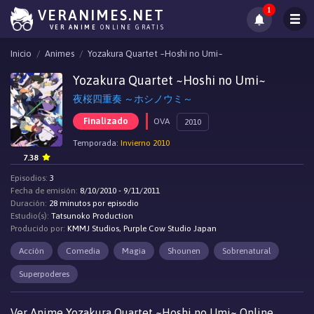
1
VERANIMES.NET
VER ANIME
ONLINE GRATIS
Inicio
Animes
Yozakura Quartet ~Hoshi no Umi~
Yozakura Quartet ~Hoshi no Umi~
夜桜四重奏 ～ホシノウミ～
Finalizado
OVA
2010
Temporada:
Invierno 2010
7.38
Episodios:
3
Fecha de emisión:
8/10/2010 - 9/11/2011
Duración:
28 minutos por episodio
Estudio(s):
Tatsunoko Production
Producido por:
KMMJ Studios, Purple Cow Studio Japan
Acción
Comedia
Magia
Shounen
Sobrenatural
Superpoderes
Ver Anime Yozakura Quartet ~Hoshi no Umi~ Online