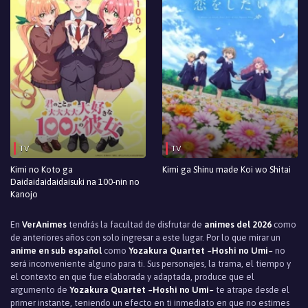
TV
TV
Kimi no Koto ga
Kimi ga Shinu made Koi wo Shitai
Daidaidaidaidaisuki na 100-nin no
Kanojo
En
VerAnimes
tendrás la facultad de disfrutar de
animes del 2026
como
de anteriores años con solo ingresar a este lugar. Por lo que mirar un
anime en sub español
como
Yozakura Quartet ~Hoshi no Umi~
no
será inconveniente alguno para ti. Sus personajes, la trama, el tiempo y
el contexto en que fue elaborada y adaptada, produce que el
argumento de
Yozakura Quartet ~Hoshi no Umi~
te atrape desde el
primer instante, teniendo un efecto en ti inmediato en que no estimes