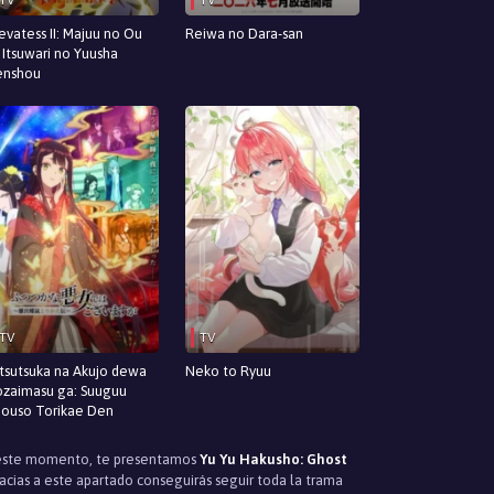
evatess II: Majuu no Ou
Reiwa no Dara-san
 Itsuwari no Yuusha
enshou
TV
TV
tsutsuka na Akujo dewa
Neko to Ryuu
zaimasu ga: Suuguu
ouso Torikae Den
n este momento, te presentamos
Yu Yu Hakusho: Ghost
racias a este apartado conseguirás seguir toda la trama