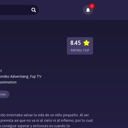
1
8.45
RATING TOP
ot
omiko Advertising, Fuji TV
Funimation
unen
o intentaba salvar la vida de un niño pequeño. Al ser
ista asi que no va ni al cielo ni al infierno, por lo cual
la consigue superar y entonces es cuando le