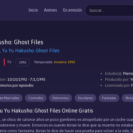
Inicio
Animes
En emisión
sho: Ghost Files
Yu Hakusho: Ghost Files
TV
Temporada:
Invierno 1992
1992
Estudio(s):
Pierr
ión:
10/10/1992 - 7/1/1995
Producido por:
Y
inutos por episodio
Licenciada por:
es Marciales
Comedia
Demonios
Escolares
Fantasía
Sho
u Yu Hakusho: Ghost Files Online Gratis
 un chico de catorce años un poco gamberro es atropellado por un coche cuand
obrevive y muere. Entonces es cuando Botan le dice que su muerte no estaba prev
ierra como fantasma. Botan le dice de hacer una prueba para volver a la vida, 