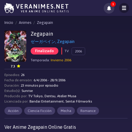
1
VERANIMES.NET
VER ANIME
ONLINE GRATIS
Inicio
Animes
Zegapain
Zegapain
ゼーガペイン, Zegapain
Finalizado
TV
2006
Temporada:
Invierno 2006
7.3
Episodios:
26
Fecha de emisión:
6/4/2006 - 28/9/2006
Duración:
23 minutos por episodio
Estudio(s):
Sunrise
Producido por:
TV Tokyo, Dentsu, Atelier Musa
Licenciada por:
Bandai Entertainment, Sentai Filmworks
Acción
Ciencia Ficción
Mecha
Romance
Ver Anime Zegapain Online Gratis