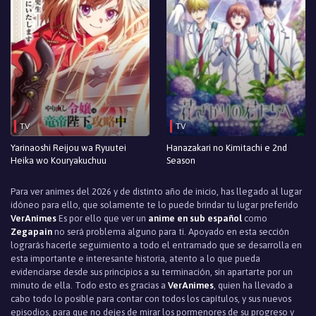
TV
TV
Yarinaoshi Reijou wa Ryuutei
Hanazakari no Kimitachi e 2nd
Heika wo Kouryakuchuu
Season
Para ver animes del 2026 y de distinto año de inicio, has llegado al lugar
idóneo para ello, que solamente te lo puede brindar tu lugar preferido
VerAnimes
Es por ello que ver un
anime en sub español
como
Zegapain
no será problema alguno para ti. Apoyado en esta sección
lograrás hacerle seguimiento a todo el entramado que se desarrolla en
esta importante e interesante historia, atento a lo que pueda
evidenciarse desde sus principios a su terminación, sin apartarte por un
minuto de ella. Todo esto es gracias a
VerAnimes
, quien ha llevado a
cabo todo lo posible para contar con todos los capítulos, y sus nuevos
episodios, para que no dejes de mirar los pormenores de su progreso y