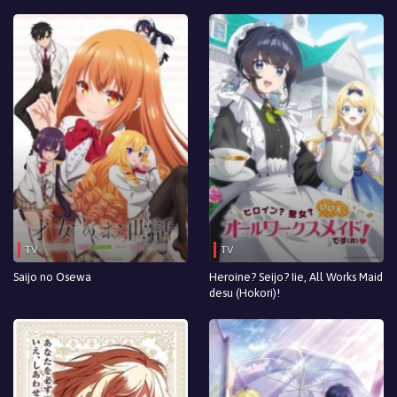
Episodio 10
Episodio 9
Episodio 8
Episodio 7
Episodio 6
Episodio 5
Episodio 4
TV
TV
Episodio 3
Saijo no Osewa
Heroine? Seijo? Iie, All Works Maid
desu (Hokori)!
Episodio 2
Episodio 1