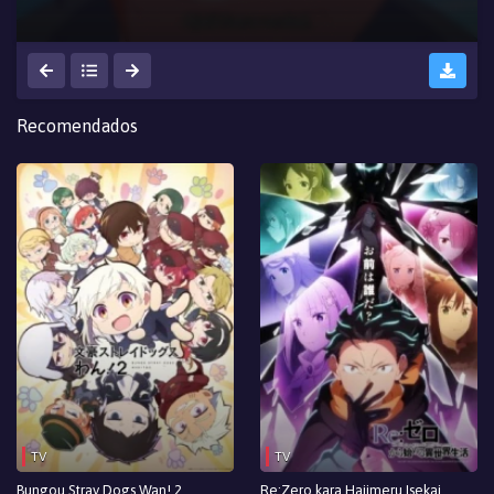
Recomendados
TV
TV
Bungou Stray Dogs Wan! 2
Re:Zero kara Hajimeru Isekai