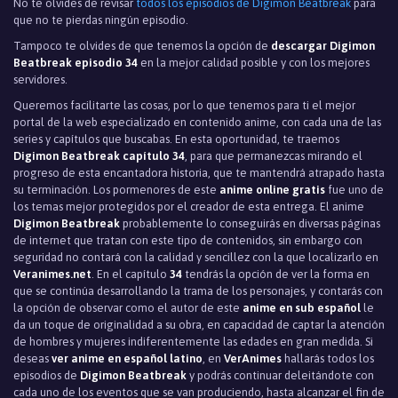
No te olvides de revisar
todos los episodios de Digimon Beatbreak
para
que no te pierdas ningún episodio.
Tampoco te olvides de que tenemos la opción de
descargar Digimon
Beatbreak episodio 34
en la mejor calidad posible y con los mejores
servidores.
Queremos facilitarte las cosas, por lo que tenemos para ti el mejor
portal de la web especializado en contenido anime, con cada una de las
series y capítulos que buscabas. En esta oportunidad, te traemos
Digimon Beatbreak capítulo 34
, para que permanezcas mirando el
progreso de esta encantadora historia, que te mantendrá atrapado hasta
su terminación. Los pormenores de este
anime online gratis
fue uno de
los temas mejor protegidos por el creador de esta entrega. El anime
Digimon Beatbreak
probablemente lo conseguirás en diversas páginas
de internet que tratan con este tipo de contenidos, sin embargo con
seguridad no contará con la calidad y sencillez con la que localizarlo en
Veranimes.net
. En el capítulo
34
tendrás la opción de ver la forma en
que se continúa desarrollando la trama de los personajes, y contarás con
la opción de observar como el autor de este
anime en sub español
le
da un toque de originalidad a su obra, en capacidad de captar la atención
de hombres y mujeres indiferentemente las edades en gran medida. Si
deseas
ver anime en español latino
, en
VerAnimes
hallarás todos los
episodios de
Digimon Beatbreak
y podrás continuar deleitándote con
cada uno de los eventos que se van produciendo, hasta alcanzar el fin de