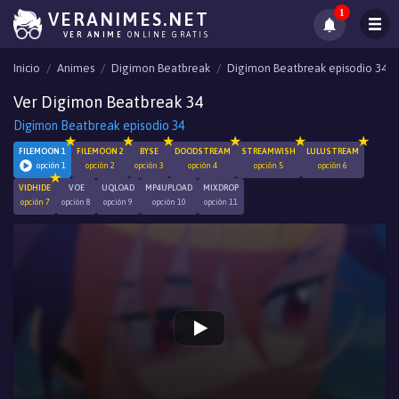
1
VERANIMES.NET
VER ANIME
ONLINE GRATIS
Inicio
Animes
Digimon Beatbreak
Digimon Beatbreak episodio 34
Ver Digimon Beatbreak 34
Digimon Beatbreak episodio 34
FILEMOON 1
FILEMOON 2
BYSE
DOODSTREAM
STREAMWISH
LULUSTREAM
opción 1
opción 2
opción 3
opción 4
opción 5
opción 6
VIDHIDE
VOE
UQLOAD
MP4UPLOAD
MIXDROP
opción 7
opción 8
opción 9
opción 10
opción 11