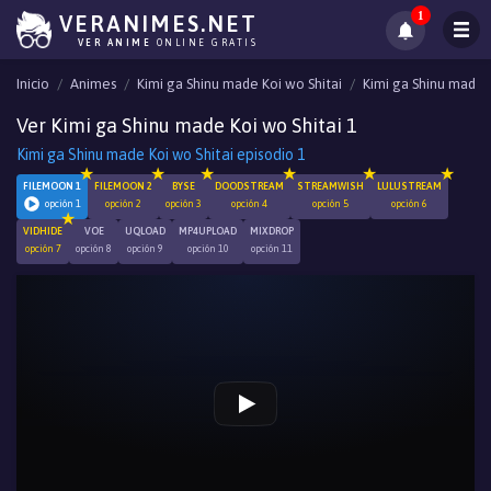
1
VERANIMES.NET
VER ANIME
ONLINE GRATIS
Inicio
Animes
Kimi ga Shinu made Koi wo Shitai
Kimi ga Shinu made K
Ver Kimi ga Shinu made Koi wo Shitai 1
Kimi ga Shinu made Koi wo Shitai episodio 1
FILEMOON 1
FILEMOON 2
BYSE
DOODSTREAM
STREAMWISH
LULUSTREAM
opción 1
opción 2
opción 3
opción 4
opción 5
opción 6
VIDHIDE
VOE
UQLOAD
MP4UPLOAD
MIXDROP
opción 7
opción 8
opción 9
opción 10
opción 11