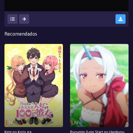
Recomendados
TV
TV
Kimi no Koto ga
Ryoumin 0-nin Start no Henkyou