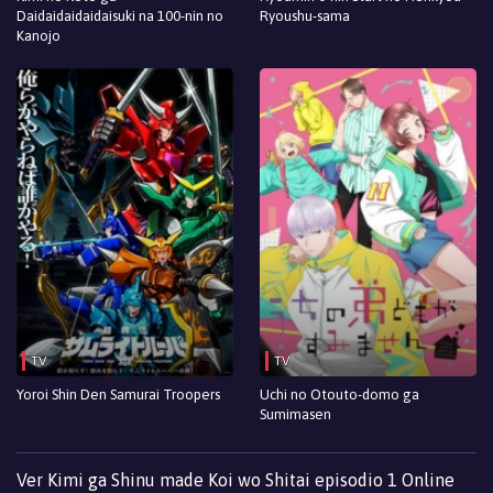
Daidaidaidaidaisuki na 100-nin no
Ryoushu-sama
Kanojo
TV
TV
Yoroi Shin Den Samurai Troopers
Uchi no Otouto-domo ga
Sumimasen
Ver Kimi ga Shinu made Koi wo Shitai episodio 1 Online