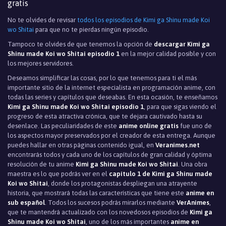
gratis
No te olvides de revisar
todos los episodios de Kimi ga Shinu made Koi
wo Shitai
para que no te pierdas ningún episodio.
Tampoco te olvides de que tenemos la opción de
descargar Kimi ga
Shinu made Koi wo Shitai episodio 1
en la mejor calidad posible y con
los mejores servidores.
Deseamos simplificar las cosas, por lo que tenemos para ti el más
importante sitio de la internet especialista en programación anime, con
todas las series y capítulos que deseabas. En esta ocasión, te enseñamos
Kimi ga Shinu made Koi wo Shitai episodio 1
, para que sigas viendo el
progreso de esta atractiva crónica, que te dejara cautivado hasta su
desenlace. Las peculiaridades de este
anime online gratis
fue uno de
los aspectos mayor preservados por el creador de esta entrega. Aunque
puedes hallar en otras páginas contenido igual, en
Veranimes.net
encontrarás todos y cada uno de los capítulos de gran calidad y óptima
resolución de tu anime
Kimi ga Shinu made Koi wo Shitai
. Una obra
maestra es lo que podrás ver en el
capítulo 1 de Kimi ga Shinu made
Koi wo Shitai
, donde los protagonistas despliegan una atrayente
historia, que mostrará todas las características que tiene este
anime en
sub español
. Todos los sucesos podrás mirarlos mediante
VerAnimes
,
que te mantendrá actualizado con los novedosos episodios de
Kimi ga
Shinu made Koi wo Shitai
, uno de los más importantes
anime en