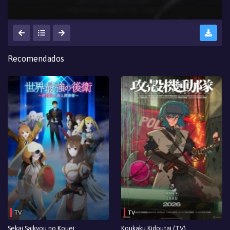
Recomendados
TV
TV
Sekai Saikyou no Kouei:
Koukaku Kidoutai (TV)