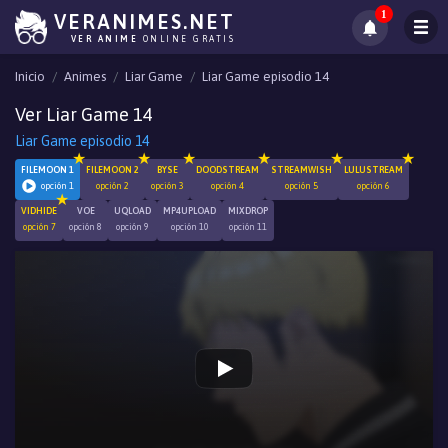
1
VERANIMES.NET
VER ANIME
ONLINE GRATIS
Inicio
Animes
Liar Game
Liar Game episodio 14
Ver Liar Game 14
Liar Game episodio 14
FILEMOON 1
FILEMOON 2
BYSE
DOODSTREAM
STREAMWISH
LULUSTREAM
opción 1
opción 2
opción 3
opción 4
opción 5
opción 6
VIDHIDE
VOE
UQLOAD
MP4UPLOAD
MIXDROP
opción 7
opción 8
opción 9
opción 10
opción 11