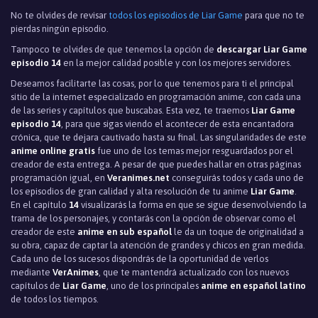
No te olvides de revisar
todos los episodios de Liar Game
para que no te
pierdas ningún episodio.
Tampoco te olvides de que tenemos la opción de
descargar Liar Game
episodio 14
en la mejor calidad posible y con los mejores servidores.
Deseamos facilitarte las cosas, por lo que tenemos para ti el principal
sitio de la internet especializado en programación anime, con cada una
de las series y capítulos que buscabas. Esta vez, te traemos
Liar Game
episodio 14
, para que sigas viendo el acontecer de esta encantadora
crónica, que te dejara cautivado hasta su final. Las singularidades de este
anime online gratis
fue uno de los temas mejor resguardados por el
creador de esta entrega. A pesar de que puedes hallar en otras páginas
programación igual, en
Veranimes.net
conseguirás todos y cada uno de
los episodios de gran calidad y alta resolución de tu anime
Liar Game
.
En el capítulo
14
visualizarás la forma en que se sigue desenvolviendo la
trama de los personajes, y contarás con la opción de observar como el
creador de este
anime en sub español
le da un toque de originalidad a
su obra, capaz de captar la atención de grandes y chicos en gran medida.
Cada uno de los sucesos dispondrás de la oportunidad de verlos
mediante
VerAnimes
, que te mantendrá actualizado con los nuevos
capítulos de
Liar Game
, uno de los principales
anime en español latino
de todos los tiempos.