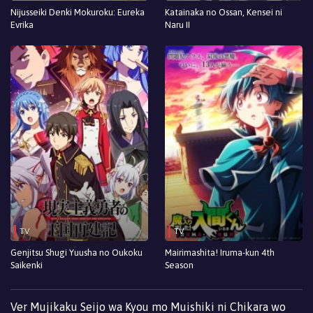
Nijusseiki Denki Mokuroku: Eureka
Katainaka no Ossan, Kensei ni
Evrika
Naru II
TV
TV
Genjitsu Shugi Yuusha no Oukoku
Mairimashita! Iruma-kun 4th
Saikenki
Season
Ver Mujikaku Seijo wa Kyou mo Muishiki ni Chikara wo