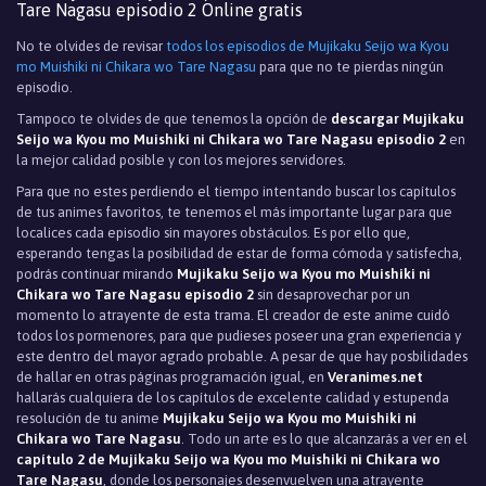
Tare Nagasu episodio 2 Online gratis
No te olvides de revisar
todos los episodios de Mujikaku Seijo wa Kyou
mo Muishiki ni Chikara wo Tare Nagasu
para que no te pierdas ningún
episodio.
Tampoco te olvides de que tenemos la opción de
descargar Mujikaku
Seijo wa Kyou mo Muishiki ni Chikara wo Tare Nagasu episodio 2
en
la mejor calidad posible y con los mejores servidores.
Para que no estes perdiendo el tiempo intentando buscar los capítulos
de tus animes favoritos, te tenemos el más importante lugar para que
localices cada episodio sin mayores obstáculos. Es por ello que,
esperando tengas la posibilidad de estar de forma cómoda y satisfecha,
podrás continuar mirando
Mujikaku Seijo wa Kyou mo Muishiki ni
Chikara wo Tare Nagasu episodio 2
sin desaprovechar por un
momento lo atrayente de esta trama. El creador de este anime cuidó
todos los pormenores, para que pudieses poseer una gran experiencia y
este dentro del mayor agrado probable. A pesar de que hay posbilidades
de hallar en otras páginas programación igual, en
Veranimes.net
hallarás cualquiera de los capítulos de excelente calidad y estupenda
resolución de tu anime
Mujikaku Seijo wa Kyou mo Muishiki ni
Chikara wo Tare Nagasu
. Todo un arte es lo que alcanzarás a ver en el
capítulo 2 de Mujikaku Seijo wa Kyou mo Muishiki ni Chikara wo
Tare Nagasu
, donde los personajes desenvuelven una atrayente