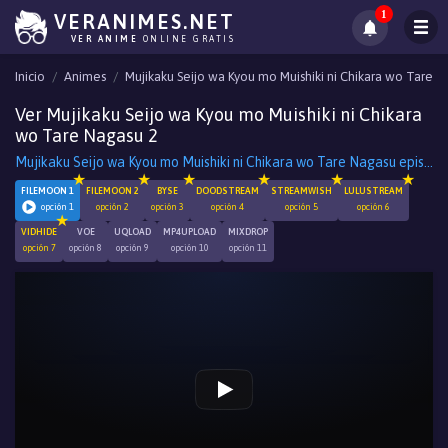
1
VERANIMES.NET
VER ANIME
ONLINE GRATIS
Inicio
Animes
Mujikaku Seijo wa Kyou mo Muishiki ni Chikara wo Tare 
Ver Mujikaku Seijo wa Kyou mo Muishiki ni Chikara
wo Tare Nagasu 2
Mujikaku Seijo wa Kyou mo Muishiki ni Chikara wo Tare Nagasu episodio 2
FILEMOON 1
FILEMOON 2
BYSE
DOODSTREAM
STREAMWISH
LULUSTREAM
opción 1
opción 2
opción 3
opción 4
opción 5
opción 6
VIDHIDE
VOE
UQLOAD
MP4UPLOAD
MIXDROP
opción 7
opción 8
opción 9
opción 10
opción 11