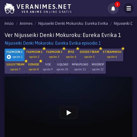
1
VERANIMES.NET
VER ANIME
ONLINE GRATIS
Inicio
Animes
Nijusseiki Denki Mokuroku: Eureka Evrika
Nijusseiki De
Ver Nijusseiki Denki Mokuroku: Eureka Evrika 1
Nijusseiki Denki Mokuroku: Eureka Evrika episodio 1
FILEMOON 1
FILEMOON 2
FILEMOON 3
BYSE
DOODSTREAM
STREAMWISH
opción 1
opción 2
opción 3
opción 4
opción 5
opción 6
LULUSTREAM
VIDHIDE
VOE
UQLOAD
MP4UPLOAD
MIXDROP
opción 7
opción 8
opción 9
opción 10
opción 11
opción 12