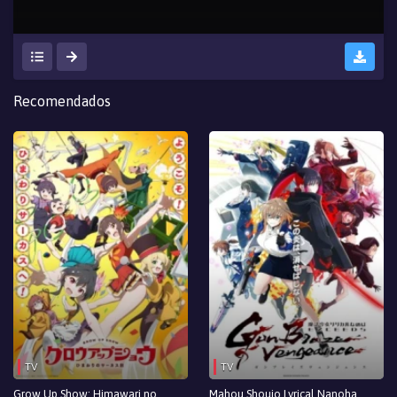
Recomendados
TV
TV
Grow Up Show: Himawari no
Mahou Shoujo Lyrical Nanoha