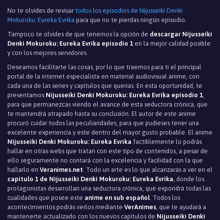
No te olvides de revisar
todos los episodios de Nijusseiki Denki
Mokuroku: Eureka Evrika
para que no te pierdas ningún episodio.
Tampoco te olvides de que tenemos la opción de
descargar Nijusseiki
Denki Mokuroku: Eureka Evrika episodio 1
en la mejor calidad posible
y con los mejores servidores.
Deseamos facilitarte las cosas, por lo que traemos para ti el principal
portal de la internet especialista en material audiovisual anime, con
cada una de las series y capítulos que querias. En esta oportunidad, te
presentamos
Nijusseiki Denki Mokuroku: Eureka Evrika episodio 1
,
para que permanezcas viendo el avance de esta seductora crónica, que
te mantendrá atrapado hasta su conclusión. El autor de este anime
procuró cuidar todos las peculiaridades, para que pudieses tener una
excelente experiencia y este dentro del mayor gusto probable. El anime
Nijusseiki Denki Mokuroku: Eureka Evrika
factiblemente lo podrás
hallar en otras webs que tratan con este tipo de contenidos, a pesar de
ello seguramente no contará con la excelencia y facilidad con la que
hallarlo en
Veranimes.net
. Todo un arte es lo que alcanzarás a ver en el
capítulo 1 de Nijusseiki Denki Mokuroku: Eureka Evrika
, donde los
protagonistas desarrollan una seductora crónica, que expondrá todas las
cualidades que posee este
anime en sub español
. Todos los
acontecimientos podrás verlos mediante
VerAnimes
, que te ayudará a
mantenerte actualizado con los nuevos capítulos de
Nijusseiki Denki