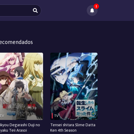
1
ecomendados
TV
TV
ikyou Degarashi Ouji no
Tensei shitara Slime Datta
yaku Teii Arasoi
Ken 4th Season