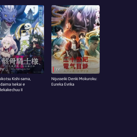
TV
TV
ikotsu Kishi-sama,
Nijusseiki Denki Mokuroku:
daima Isekai e
Eureka Evrika
ekakechuu II