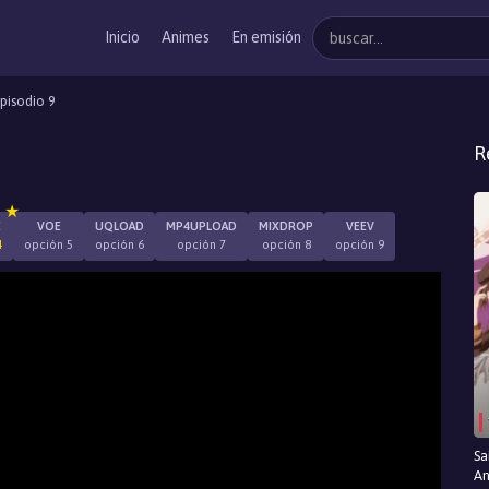
Inicio
Animes
En emisión
pisodio 9
R
E
VOE
UQLOAD
MP4UPLOAD
MIXDROP
VEEV
4
opción 5
opción 6
opción 7
opción 8
opción 9
Sa
An