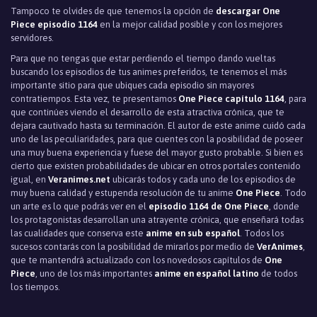
Tampoco te olvides de que tenemos la opción de
descargar One
Piece episodio 1164
en la mejor calidad posible y con los mejores
servidores.
Para que no tengas que estar perdiendo el tiempo dando vueltas
buscando los episodios de tus animes preferidos, te tenemos el más
importante sitio para que ubiques cada episodio sin mayores
contratiempos. Esta vez, te presentamos
One Piece capítulo 1164
, para
que continúes viendo el desarrollo de esta atractiva crónica, que te
dejara cautivado hasta su terminación. El autor de este anime cuidó cada
uno de las peculiaridades, para que cuentes con la posibilidad de poseer
una muy buena experiencia y fuese del mayor gusto probable. Si bien es
cierto que existen probabilidades de ubicar en otros portales contenido
igual, en
Veranimes.net
ubicarás todos y cada uno de los episodios de
muy buena calidad y estupenda resolución de tu anime
One Piece
. Todo
un arte es lo que podrás ver en el
episodio 1164 de One Piece
, donde
los protagonistas desarrollan una atrayente crónica, que enseñará todas
las cualidades que conserva este
anime en sub español
. Todos los
sucesos contarás con la posibilidad de mirarlos por medio de
VerAnimes
,
que te mantendrá actualizado con los novedosos capítulos de
One
Piece
, uno de los más importantes
anime en español latino
de todos
los tiempos.