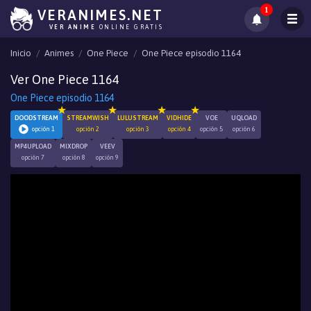
1
VERANIMES.NET
VER ANIME
ONLINE GRATIS
Inicio
Animes
One Piece
One Piece episodio 1164
Ver One Piece 1164
One Piece episodio 1164
DOODSTREAM
STREAMWISH
LULUSTREAM
VIDHIDE
VOE
UQLOAD
opción 1
opción 2
opción 3
opción 4
opción 5
opción 6
MP4UPLOAD
MIXDROP
VEEV
opción 7
opción 8
opción 9