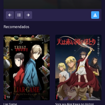
Recomendados
TV
TV
Liar Game
Sora wa Akai Kawa no Hotori