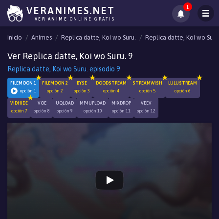
1
VERANIMES.NET
VER ANIME
ONLINE GRATIS
Inicio
Animes
Replica datte, Koi wo Suru.
Replica datte, Koi wo Suru
Ver Replica datte, Koi wo Suru. 9
Replica datte, Koi wo Suru. episodio 9
FILEMOON 1
FILEMOON 2
BYSE
DOODSTREAM
STREAMWISH
LULUSTREAM
opción 1
opción 2
opción 3
opción 4
opción 5
opción 6
VIDHIDE
VOE
UQLOAD
MP4UPLOAD
MIXDROP
VEEV
opción 7
opción 8
opción 9
opción 10
opción 11
opción 12