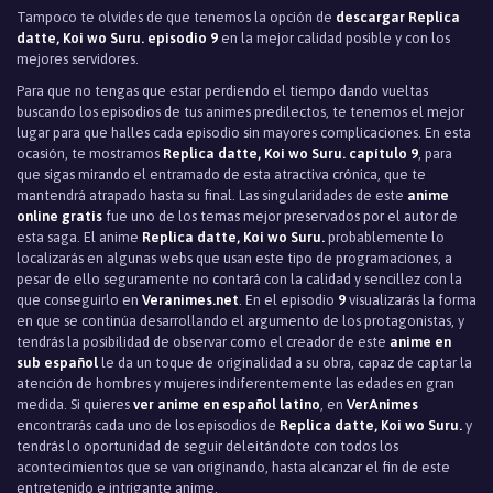
Tampoco te olvides de que tenemos la opción de
descargar Replica
datte, Koi wo Suru. episodio 9
en la mejor calidad posible y con los
mejores servidores.
Para que no tengas que estar perdiendo el tiempo dando vueltas
buscando los episodios de tus animes predilectos, te tenemos el mejor
lugar para que halles cada episodio sin mayores complicaciones. En esta
ocasión, te mostramos
Replica datte, Koi wo Suru. capítulo 9
, para
que sigas mirando el entramado de esta atractiva crónica, que te
mantendrá atrapado hasta su final. Las singularidades de este
anime
online gratis
fue uno de los temas mejor preservados por el autor de
esta saga. El anime
Replica datte, Koi wo Suru.
probablemente lo
localizarás en algunas webs que usan este tipo de programaciones, a
pesar de ello seguramente no contará con la calidad y sencillez con la
que conseguirlo en
Veranimes.net
. En el episodio
9
visualizarás la forma
en que se continúa desarrollando el argumento de los protagonistas, y
tendrás la posibilidad de observar como el creador de este
anime en
sub español
le da un toque de originalidad a su obra, capaz de captar la
atención de hombres y mujeres indiferentemente las edades en gran
medida. Si quieres
ver anime en español latino
, en
VerAnimes
encontrarás cada uno de los episodios de
Replica datte, Koi wo Suru.
y
tendrás lo oportunidad de seguir deleitándote con todos los
acontecimientos que se van originando, hasta alcanzar el fin de este
entretenido e intrigante anime.