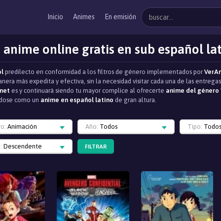
Inicio
Animes
En emisión
 anime online gratis en sub español la
ol
predilecto en conformidad a los filtros de género implementados por
VerA
nera más expedita y efectiva, sin la necesidad visitar cada una de las entreg
net
es y continuará siendo tu mayor complice al ofrecerte
anime del género
iéndose como un
anime en español latino
de gran altura.
ro:
Animación
Año:
Todos
Tipo:
Todo
:
Descendente
FILTRAR