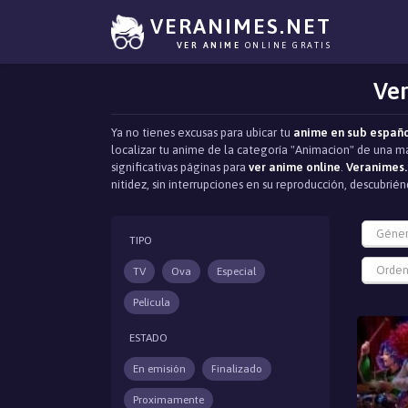
VERANIMES.NET
VER ANIME
ONLINE GRATIS
Ver
Ya no tienes excusas para ubicar tu
anime en sub españ
localizar tu anime de la categoría "Animacion" de una ma
significativas páginas para
ver anime online
.
Veranimes.
nitidez, sin interrupciones en su reproducción, descubr
Géne
TIPO
Orden
TV
Ova
Especial
Película
ESTADO
En emisión
Finalizado
Proximamente