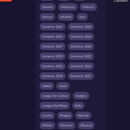
Children
Harem
Historico
Histrico
Horror
Infantil
Invi
Invierno 2013
Invierno 2014
Invierno 2015
Invierno 2016
Invierno 2017
Invierno 2018
Invierno 2019
Invierno 2021
Invierno 2022
Invierno 2023
Invierno 2024
Invierno 2025
Isekai
Josei
Juego De Cartas
Juegos
Juegos De Mesa
Kids
Lucha
Magia
Mecha
Militar
Misterio
Música