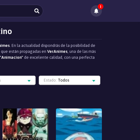
1
tino
nimes
. En la actualidad dispondrás de la posibilidad de
as que están propagadas en
VerAnimes
, una de las más
 "Animacion"
de excelente calidad, con una perfecta
s
Estado:
Todos