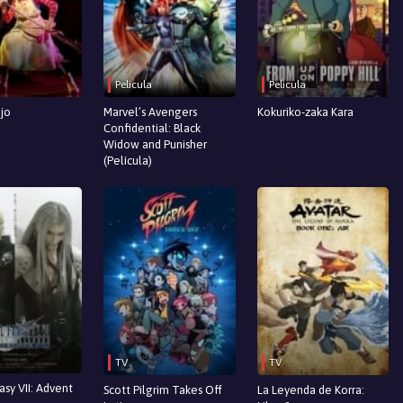
Pelicula
Pelicula
jo
Marvel’s Avengers
Kokuriko-zaka Kara
Confidential: Black
Widow and Punisher
(Película)
TV
TV
asy VII: Advent
Scott Pilgrim Takes Off
La Leyenda de Korra: