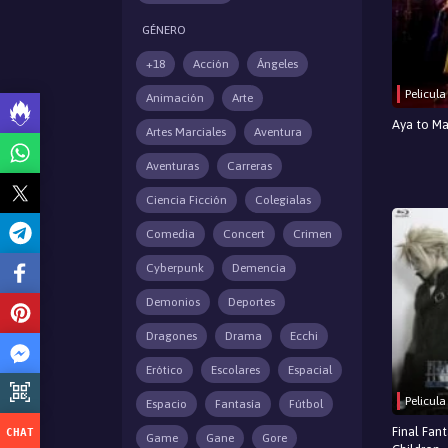
GÉNERO
+18
Acción
Ángeles
Pelicula
Animación
Arte
Aya to Ma
Artes Marciales
Aventura
Aventuras
Carreras
Ciencia Ficción
Colegialas
Comedia
Concert
Crimen
Cyberpunk
Demencia
Demonios
Deportes
Dragones
Drama
Ecchi
Erótico
Escolares
Espacial
Pelicula
Espacio
Fantasía
Fútbol
Final Fant
Game
Gane
Gore