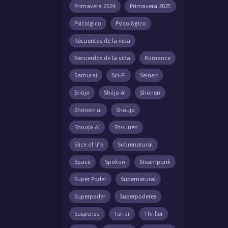
Primavera 2024
Primavera 2025
Psicolgico
Psicológico
Recuentos de la vida
Recuerdos de la vida
Romance
Samurai
Sci-Fi
Seinen
Shōjo
Shōjo AI
Shōnen
Shōnen-ai
Shoujo
Shoujo Ai
Shounen
Slice of life
Sobrenatural
Space
Spokon
Steampunk
Super Poder
Supernatural
Superpoder
Superpoderes
Suspenso
Terror
Thriller