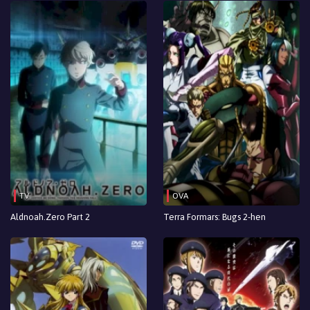
TV
OVA
Aldnoah.Zero Part 2
Terra Formars: Bugs 2-hen