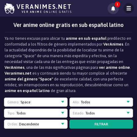
1
VERANIMES.NET
VER ANIME
ONLINE GRATIS
Ver anime online gratis en sub español latino
Ya no tienes excusas para ubicar tu
anime en sub español
predilecto en
conformidad a los filtros de género implementados por
VerAnimes
. En
la actualidad dispondrás de la posibilidad de localizar tu anime de la
categoría "Space" de una manera más expedita y efectiva, sin la
necesidad visitar cada una de las entregas que están propagadas en
VerAnimes
, una de las más significativas páginas para
ver anime online
.
Veranimes.net
es y continuará siendo tu mayor complice al ofrecerte
anime del género "Space"
de excelente calidad, con una perfecta
nitidez, sin interrupciones en su reproducción, descubriéndose como un
anime en español latino
de gran altura.
Género:
Space
Año:
Todos
Tipo:
Todos
Estado:
Todos
FILTRAR
Orden:
Descendente