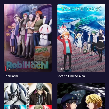
TV
TV
RobiHachi
Sora to Umi no Aida