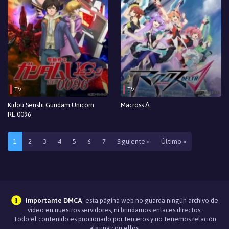
TV
TV
Kidou Senshi Gundam Unicorn
Macross Δ
RE:0096
1
2
3
4
5
6
7
Siguiente »
Último »
Importante DMCA
: esta página web no guarda ningún archivo de
video en nuestros servidores, ni brindamos enlaces directos.
Todo el contenido es procionado por terceros y no tenemos relación
alguna con ellos.