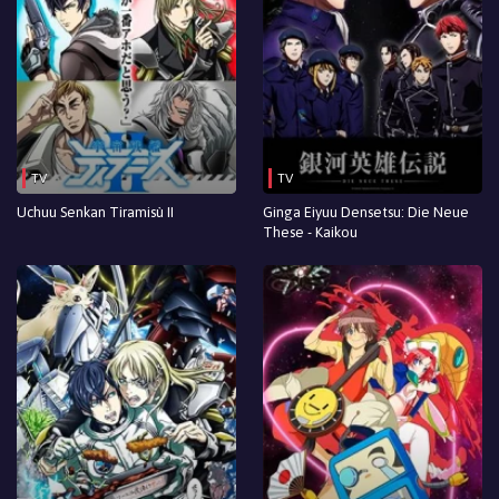
TV
TV
Uchuu Senkan Tiramisù II
Ginga Eiyuu Densetsu: Die Neue
These - Kaikou