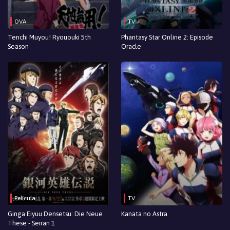
OVA
TV
Tenchi Muyou! Ryououki 5th
Phantasy Star Online 2: Episode
Season
Oracle
Película
TV
Ginga Eiyuu Densetsu: Die Neue
Kanata no Astra
These - Seiran 1