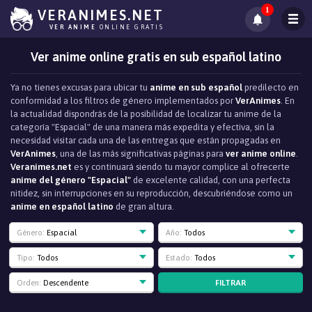
1
VERANIMES.NET
VER ANIME
ONLINE GRATIS
Ver anime online gratis en sub español latino
Ya no tienes excusas para ubicar tu
anime en sub español
predilecto en
conformidad a los filtros de género implementados por
VerAnimes
. En
la actualidad dispondrás de la posibilidad de localizar tu anime de la
categoría "Espacial" de una manera más expedita y efectiva, sin la
necesidad visitar cada una de las entregas que están propagadas en
VerAnimes
, una de las más significativas páginas para
ver anime online
.
Veranimes.net
es y continuará siendo tu mayor complice al ofrecerte
anime del género "Espacial"
de excelente calidad, con una perfecta
nitidez, sin interrupciones en su reproducción, descubriéndose como un
anime en español latino
de gran altura.
Género:
Espacial
Año:
Todos
Tipo:
Todos
Estado:
Todos
FILTRAR
Orden:
Descendente