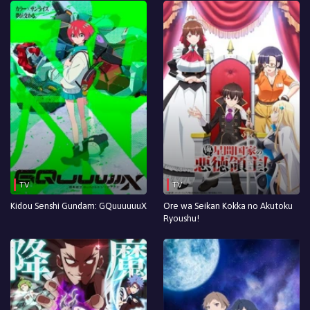
TV
TV
Kidou Senshi Gundam: GQuuuuuuX
Ore wa Seikan Kokka no Akutoku
Ryoushu!