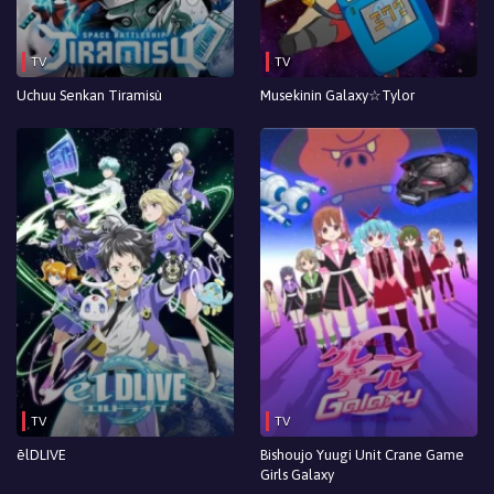
TV
TV
Uchuu Senkan Tiramisù
Musekinin Galaxy☆Tylor
TV
TV
ēlDLIVE
Bishoujo Yuugi Unit Crane Game
Girls Galaxy