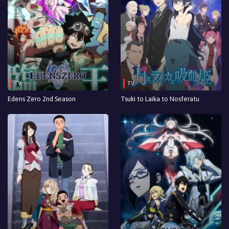
TV
TV
Edens Zero 2nd Season
Tsuki to Laika to Nosferatu