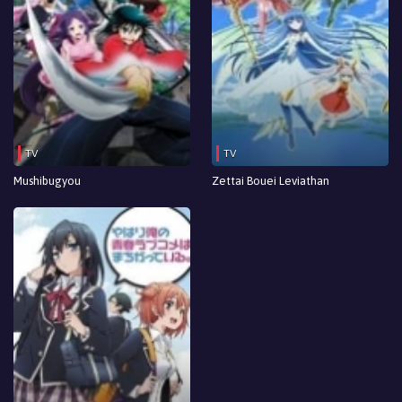
TV
TV
Mushibugyou
Zettai Bouei Leviathan