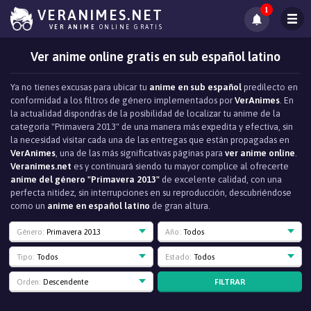
1
VERANIMES.NET
VER ANIME
ONLINE GRATIS
Ver anime online gratis en sub español latino
Ya no tienes excusas para ubicar tu
anime en sub español
predilecto en
conformidad a los filtros de género implementados por
VerAnimes
. En
la actualidad dispondrás de la posibilidad de localizar tu anime de la
categoría "Primavera 2013" de una manera más expedita y efectiva, sin
la necesidad visitar cada una de las entregas que están propagadas en
VerAnimes
, una de las más significativas páginas para
ver anime online
.
Veranimes.net
es y continuará siendo tu mayor complice al ofrecerte
anime del género "Primavera 2013"
de excelente calidad, con una
perfecta nitidez, sin interrupciones en su reproducción, descubriéndose
como un
anime en español latino
de gran altura.
Género:
Primavera 2013
Año:
Todos
Tipo:
Todos
Estado:
Todos
FILTRAR
Orden:
Descendente