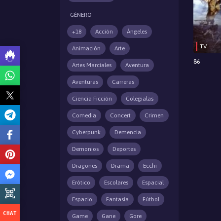
GÉNERO
+18
Acción
Ángeles
TV
Animación
Arte
86
Artes Marciales
Aventura
Aventuras
Carreras
Ciencia Ficción
Colegialas
Comedia
Concert
Crimen
Cyberpunk
Demencia
Demonios
Deportes
Dragones
Drama
Ecchi
Erótico
Escolares
Espacial
Espacio
Fantasía
Fútbol
Game
Gane
Gore