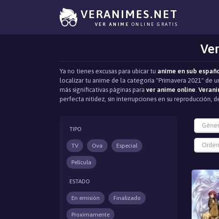
VERANIMES.NET
VER ANIME
ONLINE GRATIS
Ver
Ya no tienes excusas para ubicar tu
anime en sub españ
localizar tu anime de la categoría "Primavera 2021" de u
más significativas páginas para
ver anime online
.
Verani
perfecta nitidez, sin interrupciones en su reproducción
Géne
TIPO
Orden
TV
Ova
Especial
Película
ESTADO
En emisión
Finalizado
Proximamente