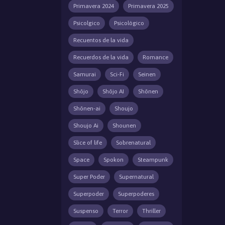
Primavera 2024
Primavera 2025
Psicolgico
Psicológico
Recuentos de la vida
Recuerdos de la vida
Romance
Samurai
Sci-Fi
Seinen
Shōjo
Shōjo AI
Shōnen
Shōnen-ai
Shoujo
Shoujo Ai
Shounen
Slice of life
Sobrenatural
Space
Spokon
Steampunk
Super Poder
Supernatural
Superpoder
Superpoderes
Suspenso
Terror
Thriller