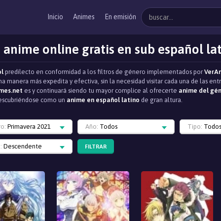
Inicio
Animes
En emisión
 anime online gratis en sub español la
ol
predilecto en conformidad a los filtros de género implementados por
VerA
na manera más expedita y efectiva, sin la necesidad visitar cada una de las e
mes.net
es y continuará siendo tu mayor complice al ofrecerte
anime del gén
, descubriéndose como un
anime en español latino
de gran altura.
ro:
Primavera 2021
Año:
Todos
Tipo:
Todo
:
Descendente
FILTRAR