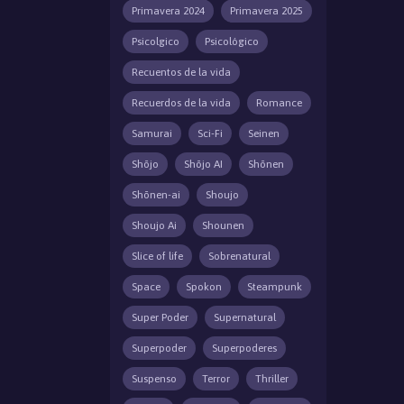
Primavera 2024
Primavera 2025
Psicolgico
Psicológico
Recuentos de la vida
Recuerdos de la vida
Romance
Samurai
Sci-Fi
Seinen
Shōjo
Shōjo AI
Shōnen
Shōnen-ai
Shoujo
Shoujo Ai
Shounen
Slice of life
Sobrenatural
Space
Spokon
Steampunk
Super Poder
Supernatural
Superpoder
Superpoderes
Suspenso
Terror
Thriller