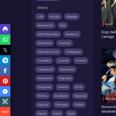
GÉNERO
+18
Acción
Ángeles
Ova
Animación
Arte
Dogs: Bul
Artes Marciales
Aventura
Carnage
Aventuras
Carreras
Ciencia Ficción
Colegialas
Comedia
Concert
Crimen
Cyberpunk
Demencia
Demonios
Deportes
Dragones
Drama
Ecchi
Erótico
Escolares
Espacial
Pelicula
Espacio
Fantasía
Fútbol
Rurouni K
Ishinshis
Game
Gane
Gore