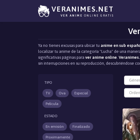
VERANIMES.NET
VER ANIME
ONLINE GRATIS
Ver
Ya no tienes excusas para ubicar tu
anime en sub españ
localizar tu anime de la categoría "Lucha" de una manera
significativas páginas para
ver anime online
.
Veranimes.
sin interrupciones en su reproducción, descubriéndose 
Géne
TIPO
Orden
TV
Ova
Especial
Película
ESTADO
En emisión
Finalizado
Proximamente