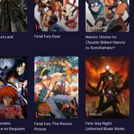
Ova
Especial
Fatal Fury Ovas
lets and
Naruto: Honoo no
Chuunin Shiken! Naruto
vs. Konohamaru!!
Pelicula
Pelicula
enshin:
Fate Stay Night
Fatal Fury The Motion
hi e no Requiem
Unlimited Blade Works
Picture