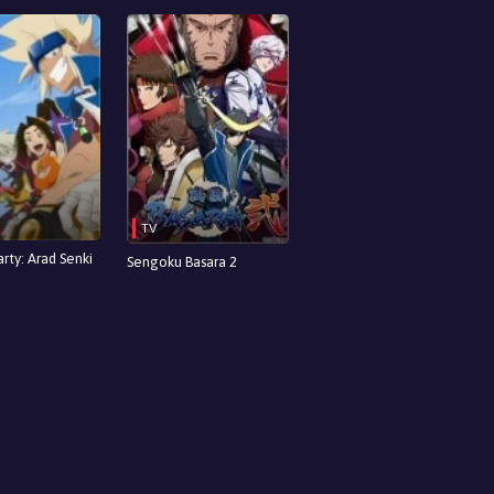
TV
rty: Arad Senki
Sengoku Basara 2