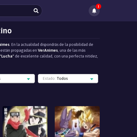
1
tino
nimes
. En la actualidad dispondrás de la posibilidad de
ue están propagadas en
VerAnimes
, una de las más
"Lucha"
de excelente calidad, con una perfecta nitidez,
s
Estado:
Todos