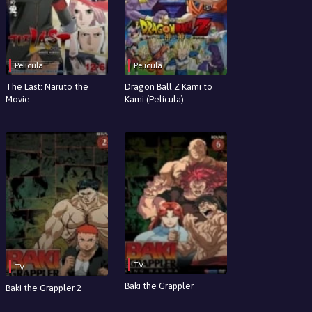
Pelicula
Pelicula
The Last: Naruto the
Dragon Ball Z Kami to
Movie
Kami (Película)
TV
TV
Baki the Grappler
Baki the Grappler 2