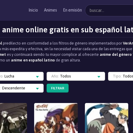
Inicio
Animes
En emisión
 anime online gratis en sub español la
ol
predilecto en conformidad a los filtros de género implementados por
VerA
 más expedita y efectiva, sin la necesidad visitar cada una de las entregas q
net
es y continuará siendo tu mayor complice al ofrecerte
anime del género 
como un
anime en español latino
de gran altura.
ro:
Lucha
Año:
Todos
Tipo:
Todo
:
Descendente
FILTRAR