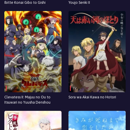
Ibitte Konai Gibo to Gishi
Youjo Senki II
TV
TV
Clevatess II: Majuu no Ou to
Sora wa Akai Kawa no Hotori
Itsuwari no Yuusha Denshou