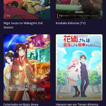
TV
TV
Nige Jouzu no Wakagimi 2nd
Koukaku Kidoutai (TV)
Season
TV
TV
Futsutsuka na Akujo dewa
Hanaori-san wa Tensei shitemo