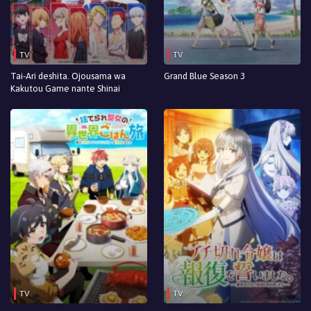
TV
TV
Tai-Ari deshita. Ojousama wa
Grand Blue Season 3
Kakutou Game nante Shinai
TV
TV