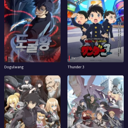
TV
TV
Dogulwang
Thunder 3