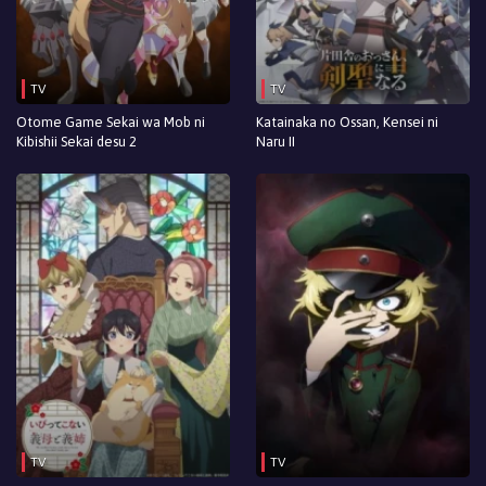
TV
TV
Otome Game Sekai wa Mob ni
Katainaka no Ossan, Kensei ni
Kibishii Sekai desu 2
Naru II
TV
TV