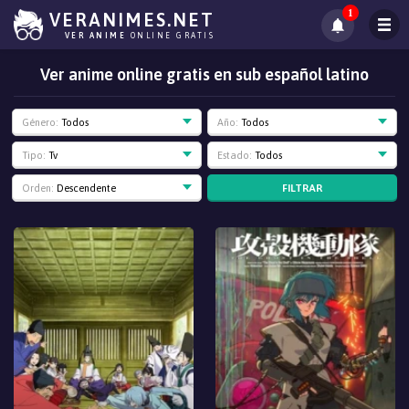
1
VERANIMES.NET
VER ANIME
ONLINE GRATIS
Ver anime online gratis en sub español latino
Género:
Todos
Año:
Todos
Tipo:
Tv
Estado:
Todos
FILTRAR
Orden:
Descendente