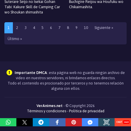
Suterare Seijo no Isekai Gohan
Buchigire Reijou wa Houfuku wo
Tabi: Kakure Skill de Camping Car
Chikaimashita.
wo Shoukan shimashita
1
2
3
4
5
6
7
8
9
10
Siguiente »
Último »
Importante DMCA
: esta página web no guarda ningún archivo de
video en nuestros servidores, ni brindamos enlaces directos.
Todo el contenido es procionado por terceros y no tenemos relación
alguna con ellos.
VerAnimes.net
- © Copyright 2026
Términos y condiciones
-
Política de privacidad
2843