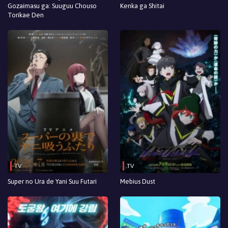
Gozaimasu ga: Suuguu Chouso
Kenka ga Shitai
Torikae Den
TV
TV
Super no Ura de Yani Suu Futari
Mebius Dust