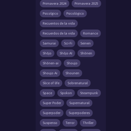
Primavera 2024
Primavera 2025
Psicolgico
Psicológico
Recuentos de la vida
Recuerdos de la vida
Romance
Samurai
Sci-Fi
Seinen
Shōjo
Shōjo AI
Shōnen
Shōnen-ai
Shoujo
Shoujo Ai
Shounen
Slice of life
Sobrenatural
Space
Spokon
Steampunk
Super Poder
Supernatural
Superpoder
Superpoderes
Suspenso
Terror
Thriller