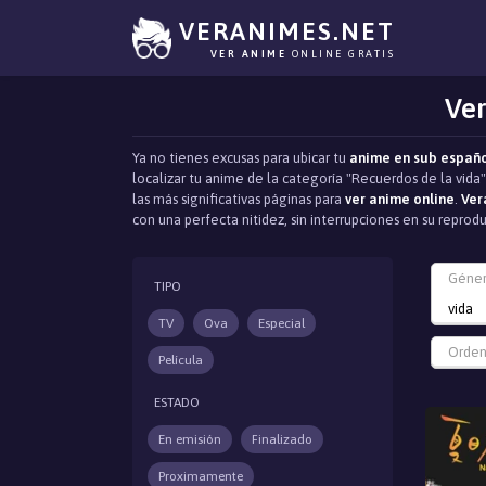
VERANIMES.NET
VER ANIME
ONLINE GRATIS
Ver
Ya no tienes excusas para ubicar tu
anime en sub españ
localizar tu anime de la categoría "Recuerdos de la vida
las más significativas páginas para
ver anime online
.
Ver
con una perfecta nitidez, sin interrupciones en su repr
Géne
TIPO
vida
TV
Ova
Especial
Orden
Película
ESTADO
En emisión
Finalizado
Proximamente