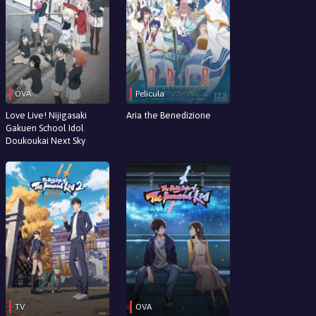
OVA
Película
Love Live! Nijigasaki
Aria the Benedizione
Gakuen School Idol
Doukoukai Next Sky
TV
OVA