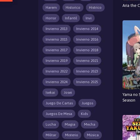
Aria the 
Harem
Historico
Histrico
Horror
Infantil
Invi
Invierno 2013
Invierno 2014
Invierno 2015
Invierno 2016
Invierno 2017
Invierno 2018
Invierno 2019
Invierno 2021
Invierno 2022
Invierno 2023
Invierno 2024
Invierno 2025
TV
Isekai
Josei
Yama no 
Season
Juego De Cartas
Juegos
Juegos De Mesa
Kids
Lucha
Magia
Mecha
Militar
Misterio
Música