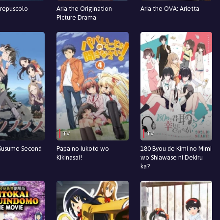
Crepuscolo
Aria the Origination
Aria the OVA: Arietta
Picture Drama
TV
TV
Susume Second
Papa no Iukoto wo
180 Byou de Kimi no Mimi
Kikinasai!
wo Shiawase ni Dekiru
ka?