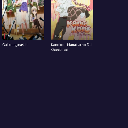
TV
OVA
Gakkougurashi!
Kanokon: Manatsu no Dai
Shanikusai