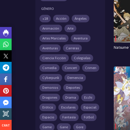
GÉNERO
+18
Acción
Ángeles
Animación
Arte
Artes Marciales
Aventura
TV
Natsume Y
Aventuras
Carreras
Ciencia Ficción
Colegialas
Comedia
Concert
Crimen
Cyberpunk
Demencia
Demonios
Deportes
Dragones
Drama
Ecchi
Erótico
Escolares
Espacial
Espacio
Fantasía
Fútbol
TV
Game
Gane
Gore