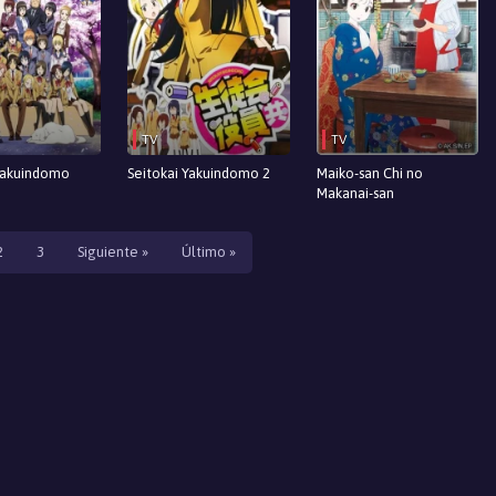
TV
TV
 Yakuindomo
Seitokai Yakuindomo 2
Maiko-san Chi no
Makanai-san
2
3
Siguiente »
Último »