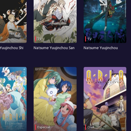
TV
TV
uujinchou Shi
Natsume Yuujinchou San
Natsume Yuujinchou
Especial
OVA