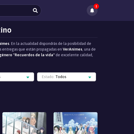
1
tino
nimes
. En la actualidad dispondrás de la posibilidad de
 las entregas que están propagadas en
VerAnimes
, una de
género "Recuerdos de la vida"
de excelente calidad,
s
Estado:
Todos