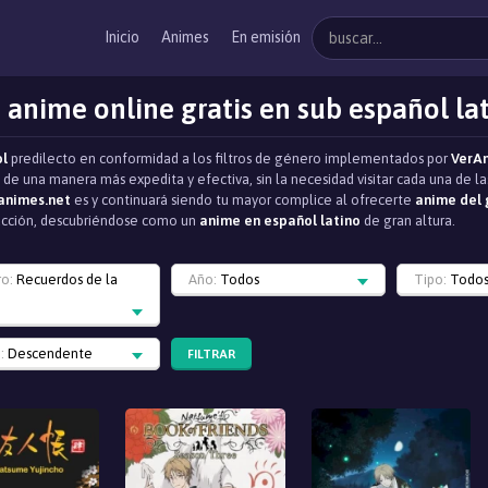
Inicio
Animes
En emisión
 anime online gratis en sub español la
ol
predilecto en conformidad a los filtros de género implementados por
VerA
" de una manera más expedita y efectiva, sin la necesidad visitar cada una de
animes.net
es y continuará siendo tu mayor complice al ofrecerte
anime del 
oducción, descubriéndose como un
anime en español latino
de gran altura.
ro:
Recuerdos de la
Año:
Todos
Tipo:
Todo
:
Descendente
FILTRAR