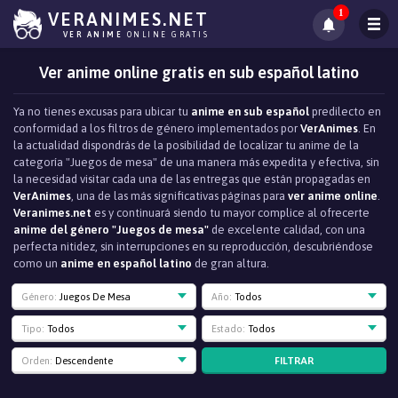
1
VERANIMES.NET
VER ANIME
ONLINE GRATIS
Ver anime online gratis en sub español latino
Ya no tienes excusas para ubicar tu
anime en sub español
predilecto en
conformidad a los filtros de género implementados por
VerAnimes
. En
la actualidad dispondrás de la posibilidad de localizar tu anime de la
categoría "Juegos de mesa" de una manera más expedita y efectiva, sin
la necesidad visitar cada una de las entregas que están propagadas en
VerAnimes
, una de las más significativas páginas para
ver anime online
.
Veranimes.net
es y continuará siendo tu mayor complice al ofrecerte
anime del género "Juegos de mesa"
de excelente calidad, con una
perfecta nitidez, sin interrupciones en su reproducción, descubriéndose
como un
anime en español latino
de gran altura.
Género:
Juegos De Mesa
Año:
Todos
Tipo:
Todos
Estado:
Todos
FILTRAR
Orden:
Descendente