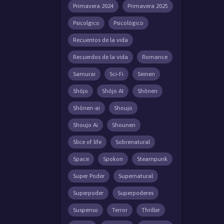
Primavera 2024
Primavera 2025
Psicolgico
Psicológico
Recuentos de la vida
Recuerdos de la vida
Romance
Samurai
Sci-Fi
Seinen
Shōjo
Shōjo AI
Shōnen
Shōnen-ai
Shoujo
Shoujo Ai
Shounen
Slice of life
Sobrenatural
Space
Spokon
Steampunk
Super Poder
Supernatural
Superpoder
Superpoderes
Suspenso
Terror
Thriller