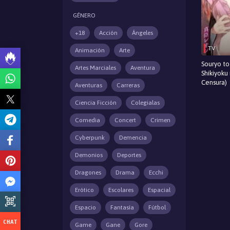
GÉNERO
+18
Acción
Ángeles
TV
Animación
Arte
Souryo to
Artes Marciales
Aventura
Shikiyoku 
Censura)
Aventuras
Carreras
Ciencia Ficción
Colegialas
Comedia
Concert
Crimen
Cyberpunk
Demencia
Demonios
Deportes
Dragones
Drama
Ecchi
Erótico
Escolares
Espacial
Espacio
Fantasía
Fútbol
Game
Gane
Gore