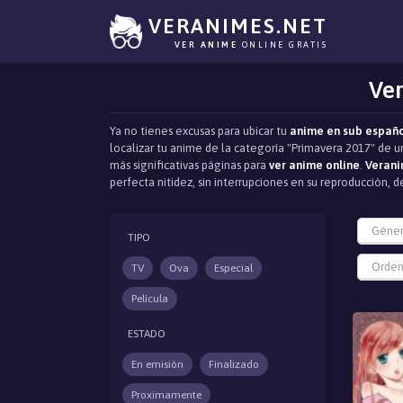
VERANIMES.NET
VER ANIME
ONLINE GRATIS
Ver
Ya no tienes excusas para ubicar tu
anime en sub españ
localizar tu anime de la categoría "Primavera 2017" de u
más significativas páginas para
ver anime online
.
Verani
perfecta nitidez, sin interrupciones en su reproducción
Géne
TIPO
Orden
TV
Ova
Especial
Película
ESTADO
En emisión
Finalizado
Proximamente