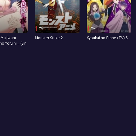
TV
TV
 Majiwaru
Monster Strike 2
Kyoukai no Rinne (TV) 3
no Yoru ni... (Sin