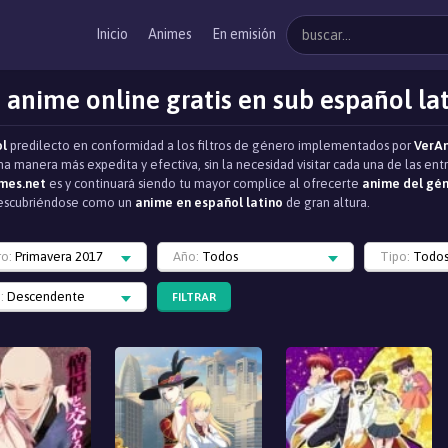
Inicio
Animes
En emisión
 anime online gratis en sub español la
ol
predilecto en conformidad a los filtros de género implementados por
VerA
na manera más expedita y efectiva, sin la necesidad visitar cada una de las e
mes.net
es y continuará siendo tu mayor complice al ofrecerte
anime del gén
, descubriéndose como un
anime en español latino
de gran altura.
ro:
Primavera 2017
Año:
Todos
Tipo:
Todo
:
Descendente
FILTRAR