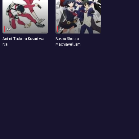
TV
TV
Ani ni Tsukeru Kusuri wa
Busou Shoujo
Nai!
Machiavellism