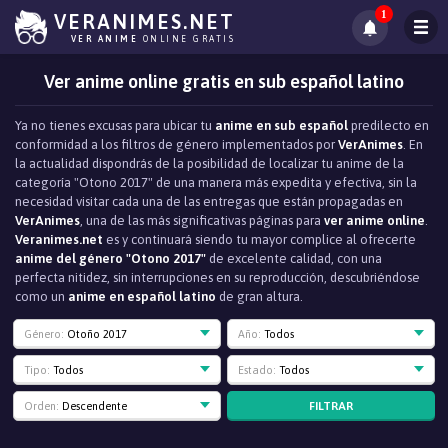
1
VERANIMES.NET
VER ANIME
ONLINE GRATIS
Ver anime online gratis en sub español latino
Ya no tienes excusas para ubicar tu
anime en sub español
predilecto en
conformidad a los filtros de género implementados por
VerAnimes
. En
la actualidad dispondrás de la posibilidad de localizar tu anime de la
categoría "Otono 2017" de una manera más expedita y efectiva, sin la
necesidad visitar cada una de las entregas que están propagadas en
VerAnimes
, una de las más significativas páginas para
ver anime online
.
Veranimes.net
es y continuará siendo tu mayor complice al ofrecerte
anime del género "Otono 2017"
de excelente calidad, con una
perfecta nitidez, sin interrupciones en su reproducción, descubriéndose
como un
anime en español latino
de gran altura.
Género:
Otoño 2017
Año:
Todos
Tipo:
Todos
Estado:
Todos
FILTRAR
Orden:
Descendente