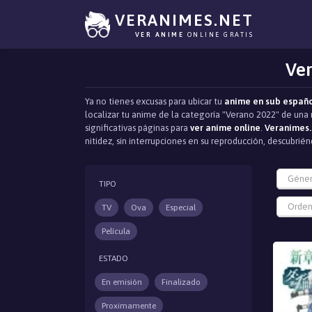
VERANIMES.NET
VER ANIME
ONLINE GRATIS
Ver
Ya no tienes excusas para ubicar tu
anime en sub españ
localizar tu anime de la categoría "Verano 2022" de una 
significativas páginas para
ver anime online
.
Veranimes.
nitidez, sin interrupciones en su reproducción, descubr
Géne
TIPO
Orden
TV
Ova
Especial
Película
ESTADO
En emisión
Finalizado
Proximamente