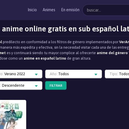
Inicio
Animes
En emisión
 anime online gratis en sub español la
ol
predilecto en conformidad a los filtros de género implementados por
VerA
manera más expedita y efectiva, sin la necesidad visitar cada una de las ent
net
es y continuará siendo tu mayor complice al ofrecerte
anime del género 
iéndose como un
anime en español latino
de gran altura.
ro:
Verano 2022
Año:
Todos
Tipo:
Todo
:
Descendente
FILTRAR