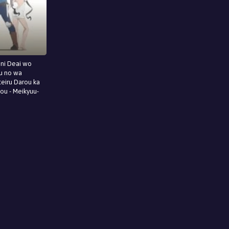
ni Deai wo
u no wa
eiru Darou ka
hou - Meikyuu-