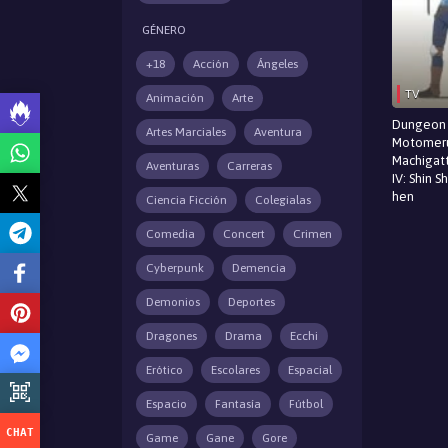
GÉNERO
+18
Acción
Ángeles
TV
Animación
Arte
Dungeon 
Artes Marciales
Aventura
Motomer
Machigatt
Aventuras
Carreras
IV: Shin S
hen
Ciencia Ficción
Colegialas
Comedia
Concert
Crimen
Cyberpunk
Demencia
Demonios
Deportes
Dragones
Drama
Ecchi
Erótico
Escolares
Espacial
Espacio
Fantasía
Fútbol
Game
Gane
Gore