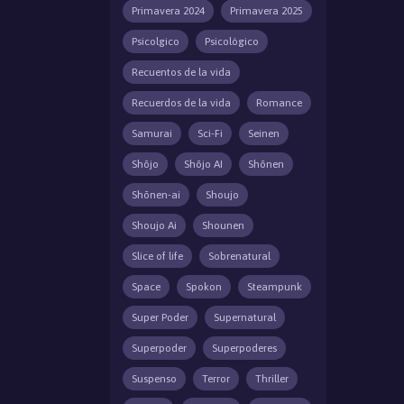
Primavera 2024
Primavera 2025
Psicolgico
Psicológico
Recuentos de la vida
Recuerdos de la vida
Romance
Samurai
Sci-Fi
Seinen
Shōjo
Shōjo AI
Shōnen
Shōnen-ai
Shoujo
Shoujo Ai
Shounen
Slice of life
Sobrenatural
Space
Spokon
Steampunk
Super Poder
Supernatural
Superpoder
Superpoderes
Suspenso
Terror
Thriller