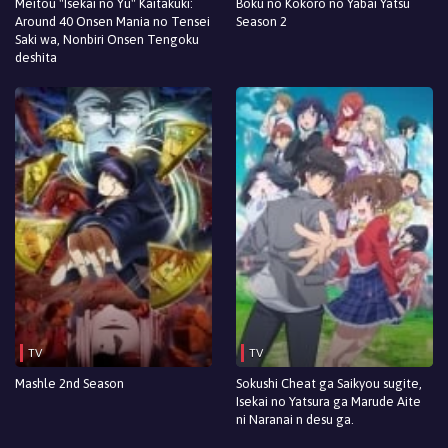
Meitou "Isekai no Yu" Kaitakuki:
Boku no Kokoro no Yabai Yatsu
Around 40 Onsen Mania no Tensei
Season 2
Saki wa, Nonbiri Onsen Tengoku
deshita
TV
TV
Mashle 2nd Season
Sokushi Cheat ga Saikyou sugite,
Isekai no Yatsura ga Marude Aite
ni Naranai n desu ga.