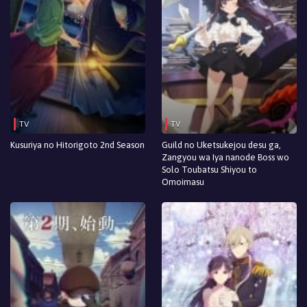
TV
TV
Kusuriya no Hitorigoto 2nd Season
Guild no Uketsukejou desu ga,
Zangyou wa Iya nanode Boss wo
Solo Toubatsu Shiyou to
Omoimasu