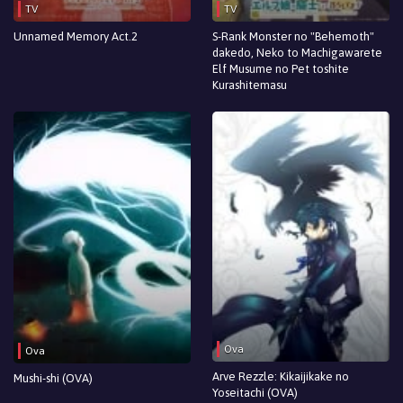
TV
TV
Unnamed Memory Act.2
S-Rank Monster no "Behemoth"
dakedo, Neko to Machigawarete
Elf Musume no Pet toshite
Kurashitemasu
Ova
Ova
Arve Rezzle: Kikaijikake no
Mushi-shi (OVA)
Yoseitachi (OVA)