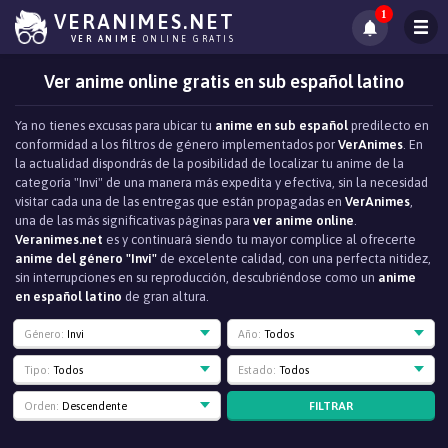
1
VERANIMES.NET
VER ANIME
ONLINE GRATIS
Ver anime online gratis en sub español latino
Ya no tienes excusas para ubicar tu
anime en sub español
predilecto en
conformidad a los filtros de género implementados por
VerAnimes
. En
la actualidad dispondrás de la posibilidad de localizar tu anime de la
categoría "Invi" de una manera más expedita y efectiva, sin la necesidad
visitar cada una de las entregas que están propagadas en
VerAnimes
,
una de las más significativas páginas para
ver anime online
.
Veranimes.net
es y continuará siendo tu mayor complice al ofrecerte
anime del género "Invi"
de excelente calidad, con una perfecta nitidez,
sin interrupciones en su reproducción, descubriéndose como un
anime
en español latino
de gran altura.
Género:
Invi
Año:
Todos
Tipo:
Todos
Estado:
Todos
FILTRAR
Orden:
Descendente