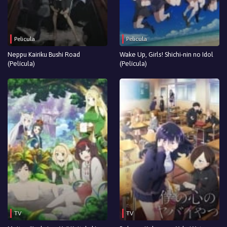
Pelicula
Pelicula
Neppu Kairiku Bushi Road
Wake Up, Girls! Shichi-nin no Idol
(Película)
(Película)
TV
TV