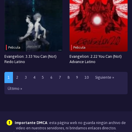
Pelicula
Pelicula
Evangelion: 3.33 You Can (Not)
Evangelion: 2.22 You Can (Not)
Redo Latino
Advance Latino
1
2
3
4
5
6
7
8
9
10
Siguiente »
Último »
Importante DMCA
: esta página web no guarda ningún archivo de
video en nuestros servidores, ni brindamos enlaces directos.