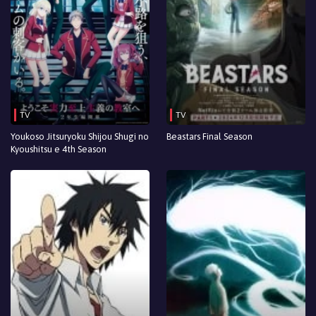
TV
TV
Youkoso Jitsuryoku Shijou Shugi no
Beastars Final Season
Kyoushitsu e 4th Season