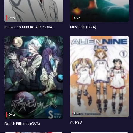
Ova
Ova
Imawa no Kuni no Alice OVA
Mushi-shi (OVA)
Ova
Ova
Alien 9
Death Billiards (OVA)