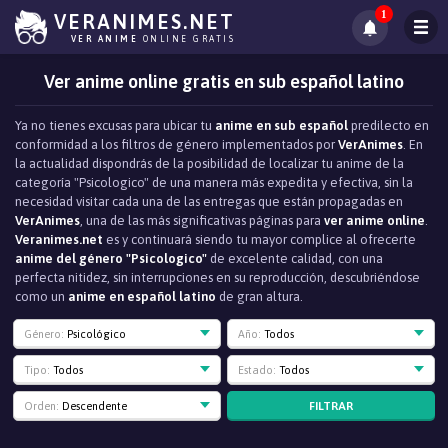
1
VERANIMES.NET
VER ANIME
ONLINE GRATIS
Ver anime online gratis en sub español latino
Ya no tienes excusas para ubicar tu
anime en sub español
predilecto en
conformidad a los filtros de género implementados por
VerAnimes
. En
la actualidad dispondrás de la posibilidad de localizar tu anime de la
categoría "Psicologico" de una manera más expedita y efectiva, sin la
necesidad visitar cada una de las entregas que están propagadas en
VerAnimes
, una de las más significativas páginas para
ver anime online
.
Veranimes.net
es y continuará siendo tu mayor complice al ofrecerte
anime del género "Psicologico"
de excelente calidad, con una
perfecta nitidez, sin interrupciones en su reproducción, descubriéndose
como un
anime en español latino
de gran altura.
Género:
Psicológico
Año:
Todos
Tipo:
Todos
Estado:
Todos
FILTRAR
Orden:
Descendente