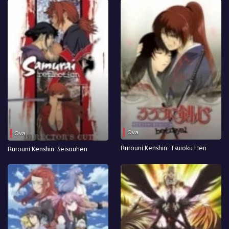
Ova
Ova
Rurouni Kenshin: Tsuioku Hen
Rurouni Kenshin: Seisouhen