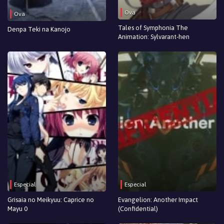
Ova
Ova
Tales of Symphonia The
Denpa Teki na Kanojo
Animation: Sylvarant-hen
Especial
Especial
Grisaia no Meikyuu: Caprice no
Evangelion: Another Impact
Mayu 0
(Confidential)