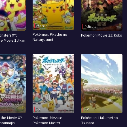
Especial
Pelicula
Pokémon: Pikachu no
nsters XY:
Pokemon Movie 23: Koko
Natsuyasumi
he Movie 1 Jikan
TV
TV
the Movie XY:
Pokemon: Mezase
Pokémon: Hakumei no
Choumajin
Pokemon Master
Tsubasa