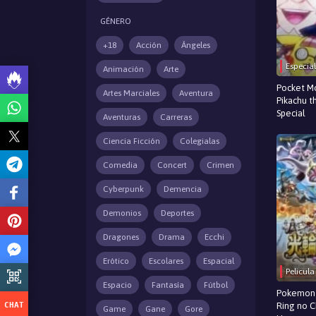
GÉNERO
+18
Acción
Ángeles
Especial
Animación
Arte
Pocket Mo
Artes Marciales
Aventura
Pikachu t
Special
Aventuras
Carreras
Ciencia Ficción
Colegialas
Comedia
Concert
Crimen
Cyberpunk
Demencia
Demonios
Deportes
Dragones
Drama
Ecchi
Erótico
Escolares
Espacial
Pelicula
Espacio
Fantasía
Fútbol
Pokemon 
Ring no 
Game
Gane
Gore