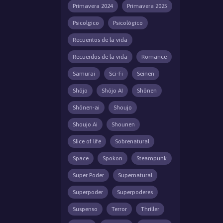
Primavera 2024
Primavera 2025
Psicolgico
Psicológico
Recuentos de la vida
Recuerdos de la vida
Romance
Samurai
Sci-Fi
Seinen
Shōjo
Shōjo AI
Shōnen
Shōnen-ai
Shoujo
Shoujo Ai
Shounen
Slice of life
Sobrenatural
Space
Spokon
Steampunk
Super Poder
Supernatural
Superpoder
Superpoderes
Suspenso
Terror
Thriller