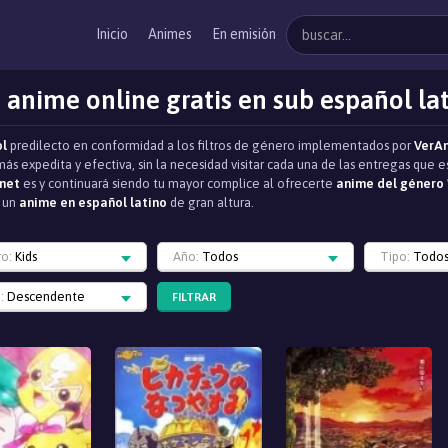
Inicio
Animes
En emisión
 anime online gratis en sub español la
ol
predilecto en conformidad a los filtros de género implementados por
VerA
más expedita y efectiva, sin la necesidad visitar cada una de las entregas que
net
es y continuará siendo tu mayor complice al ofrecerte
anime del género 
o un
anime en español latino
de gran altura.
ro:
Kids
Año:
Todos
Tipo:
Todo
:
Descendente
FILTRAR