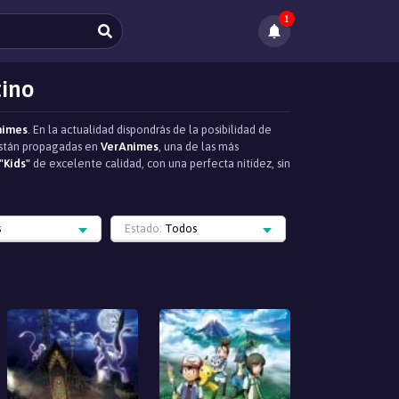
1
tino
nimes
. En la actualidad dispondrás de la posibilidad de
 están propagadas en
VerAnimes
, una de las más
"Kids"
de excelente calidad, con una perfecta nitidez, sin
s
Estado:
Todos