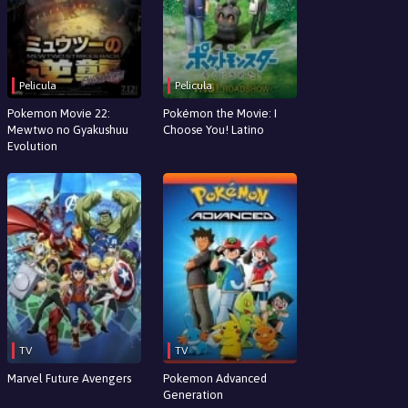
Pelicula
Pelicula
Pokemon Movie 22:
Pokémon the Movie: I
Mewtwo no Gyakushuu
Choose You! Latino
Evolution
TV
TV
Marvel Future Avengers
Pokemon Advanced
Generation