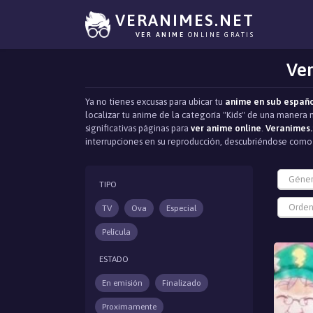
VERANIMES.NET
VER ANIME
ONLINE GRATIS
Ver
Ya no tienes excusas para ubicar tu
anime en sub españ
localizar tu anime de la categoría "Kids" de una manera 
significativas páginas para
ver anime online
.
Veranimes.
interrupciones en su reproducción, descubriéndose com
Géne
TIPO
Orden
TV
Ova
Especial
Película
ESTADO
En emisión
Finalizado
Proximamente