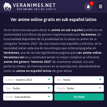
1
VERANIMES.NET
VER ANIME
ONLINE GRATIS
Ver anime online gratis en sub español latino
Ya no tienes excusas para ubicar tu
anime en sub español
predilecto en
conformidad a los filtros de género implementados por
VerAnimes
. En
la actualidad dispondrás de la posibilidad de localizar tu anime de la
categoría "Invierno 2022" de una manera más expedita y efectiva, sin la
necesidad visitar cada una de las entregas que están propagadas en
VerAnimes
, una de las más significativas páginas para
ver anime online
.
Veranimes.net
es y continuará siendo tu mayor complice al ofrecerte
anime del género "Invierno 2022"
de excelente calidad, con una
perfecta nitidez, sin interrupciones en su reproducción, descubriéndose
como un
anime en español latino
de gran altura.
Género:
Invierno 2022
Año:
Todos
Tipo:
Todos
Estado:
Todos
FILTRAR
Orden:
Descendente