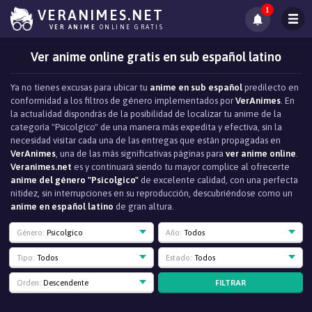
1
VERANIMES.NET
VER ANIME
ONLINE GRATIS
Ver anime online gratis en sub español latino
Ya no tienes excusas para ubicar tu
anime en sub español
predilecto en
conformidad a los filtros de género implementados por
VerAnimes
. En
la actualidad dispondrás de la posibilidad de localizar tu anime de la
categoría "Psicolgico" de una manera más expedita y efectiva, sin la
necesidad visitar cada una de las entregas que están propagadas en
VerAnimes
, una de las más significativas páginas para
ver anime online
.
Veranimes.net
es y continuará siendo tu mayor complice al ofrecerte
anime del género "Psicolgico"
de excelente calidad, con una perfecta
nitidez, sin interrupciones en su reproducción, descubriéndose como un
anime en español latino
de gran altura.
Género:
Psicolgico
Año:
Todos
Tipo:
Todos
Estado:
Todos
FILTRAR
Orden:
Descendente