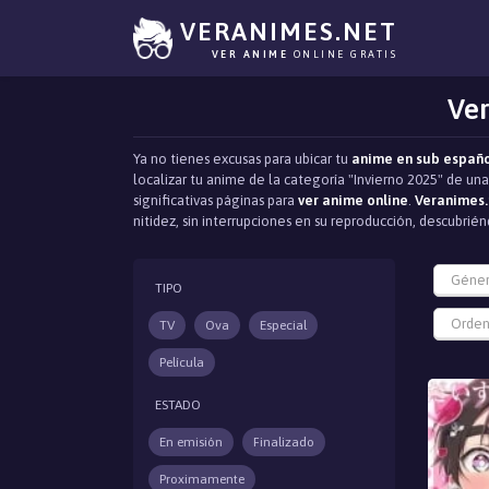
VERANIMES.NET
VER ANIME
ONLINE GRATIS
Ver
Ya no tienes excusas para ubicar tu
anime en sub españ
localizar tu anime de la categoría "Invierno 2025" de un
significativas páginas para
ver anime online
.
Veranimes.
nitidez, sin interrupciones en su reproducción, descubr
Géne
TIPO
Orden
TV
Ova
Especial
Película
ESTADO
En emisión
Finalizado
Proximamente