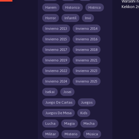
Watashi n
Kekkon 2
Harem
Historico
Histrico
Horror
Infantil
Invi
Invierno 2013
Invierno 2014
Invierno 2015
Invierno 2016
Invierno 2017
Invierno 2018
Invierno 2019
Invierno 2021
Invierno 2022
Invierno 2023
Invierno 2024
Invierno 2025
Isekai
Josei
Juego De Cartas
Juegos
Juegos De Mesa
Kids
Lucha
Magia
Mecha
Militar
Misterio
Música