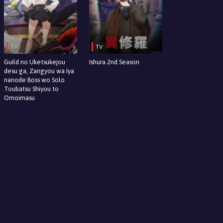
TV
TV
Guild no Uketsukejou
Ishura 2nd Season
desu ga, Zangyou wa Iya
nanode Boss wo Solo
Toubatsu Shiyou to
Omoimasu