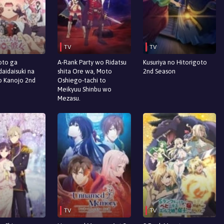
TV
TV
oto ga
A-Rank Party wo Ridatsu
Kusuriya no Hitorigoto
daidaisuki na
shita Ore wa, Moto
2nd Season
o Kanojo 2nd
Oshiego-tachi to
Meikyuu Shinbu wo
Mezasu.
TV
TV