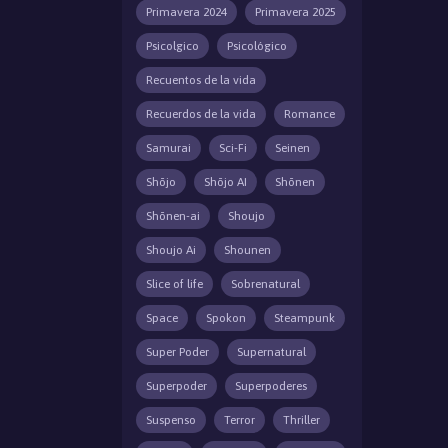
Primavera 2024
Primavera 2025
Psicolgico
Psicológico
Recuentos de la vida
Recuerdos de la vida
Romance
Samurai
Sci-Fi
Seinen
Shōjo
Shōjo AI
Shōnen
Shōnen-ai
Shoujo
Shoujo Ai
Shounen
Slice of life
Sobrenatural
Space
Spokon
Steampunk
Super Poder
Supernatural
Superpoder
Superpoderes
Suspenso
Terror
Thriller