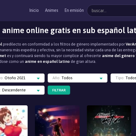
Inicio
Animes
En emisión
 anime online gratis en sub español la
ol
predilecto en conformidad a los filtros de género implementados por
VerA
manera más expedita y efectiva, sin la necesidad visitar cada una de las entr
net
es y continuará siendo tu mayor complice al ofrecerte
anime del género 
iéndose como un
anime en español latino
de gran altura.
ro:
Otoño 2021
Año:
Todos
Tipo:
Todo
:
Descendente
FILTRAR