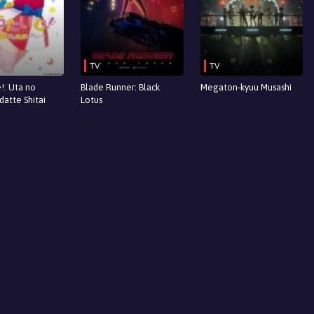
TV
TV
!: Uta no
Blade Runner: Black
Megaton-kyuu Musashi
atte Shitai
Lotus