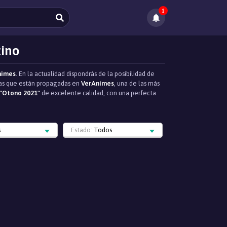
1
tino
nimes
. En la actualidad dispondrás de la posibilidad de
egas que están propagadas en
VerAnimes
, una de las más
"Otono 2021"
de excelente calidad, con una perfecta
s
Estado:
Todos