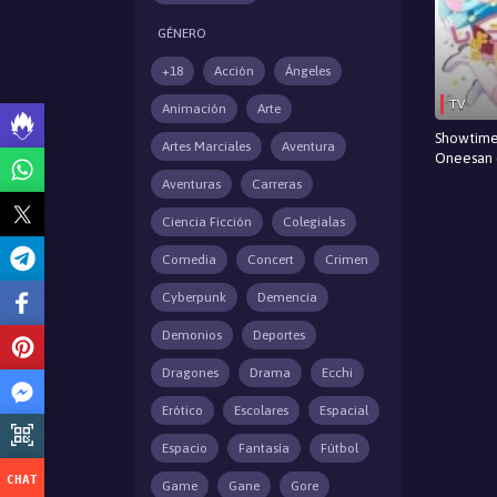
GÉNERO
+18
Acción
Ángeles
TV
Animación
Arte
Showtime
Artes Marciales
Aventura
Oneesan d
Aventuras
Carreras
Ciencia Ficción
Colegialas
Comedia
Concert
Crimen
Cyberpunk
Demencia
Demonios
Deportes
Dragones
Drama
Ecchi
Erótico
Escolares
Espacial
Espacio
Fantasía
Fútbol
Game
Gane
Gore