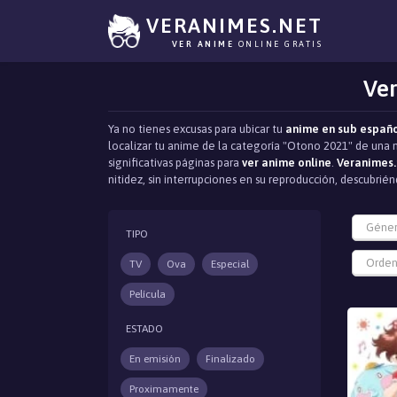
VERANIMES.NET
VER ANIME
ONLINE GRATIS
Ver
Ya no tienes excusas para ubicar tu
anime en sub españ
localizar tu anime de la categoría "Otono 2021" de una 
significativas páginas para
ver anime online
.
Veranimes.
nitidez, sin interrupciones en su reproducción, descubr
Géne
TIPO
Orden
TV
Ova
Especial
Película
ESTADO
En emisión
Finalizado
Proximamente