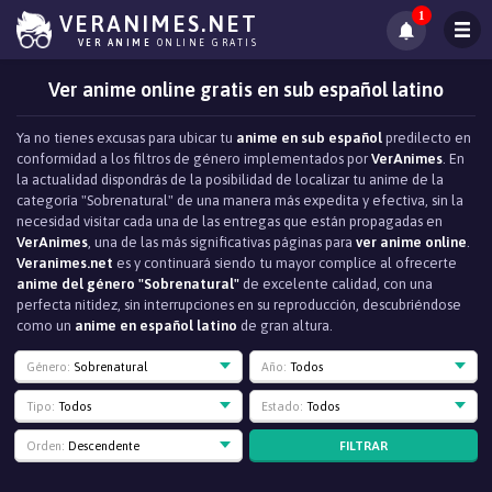
1
VERANIMES.NET
VER ANIME
ONLINE GRATIS
Ver anime online gratis en sub español latino
Ya no tienes excusas para ubicar tu
anime en sub español
predilecto en
conformidad a los filtros de género implementados por
VerAnimes
. En
la actualidad dispondrás de la posibilidad de localizar tu anime de la
categoría "Sobrenatural" de una manera más expedita y efectiva, sin la
necesidad visitar cada una de las entregas que están propagadas en
VerAnimes
, una de las más significativas páginas para
ver anime online
.
Veranimes.net
es y continuará siendo tu mayor complice al ofrecerte
anime del género "Sobrenatural"
de excelente calidad, con una
perfecta nitidez, sin interrupciones en su reproducción, descubriéndose
como un
anime en español latino
de gran altura.
Género:
Sobrenatural
Año:
Todos
Tipo:
Todos
Estado:
Todos
FILTRAR
Orden:
Descendente