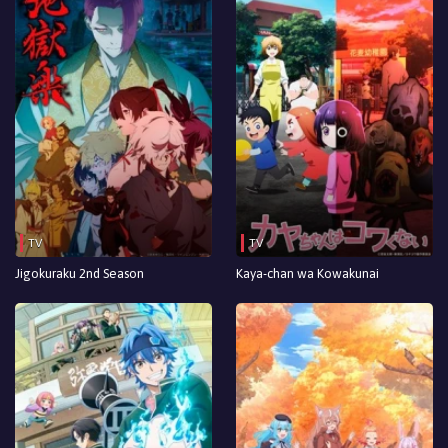
TV
TV
Jigokuraku 2nd Season
Kaya-chan wa Kowakunai