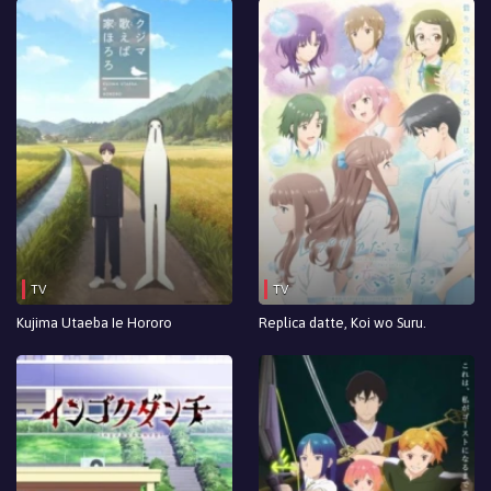
TV
TV
Kujima Utaeba Ie Hororo
Replica datte, Koi wo Suru.