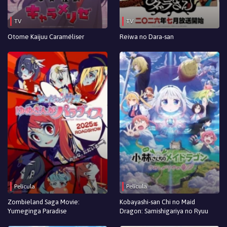
TV
TV
Otome Kaijuu Caraméliser
Reiwa no Dara-san
Película
Película
Zombieland Saga Movie:
Kobayashi-san Chi no Maid
Yumeginga Paradise
Dragon: Samishigariya no Ryuu