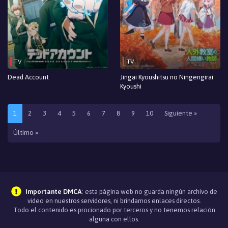
TV
TV
Dead Account
Jingai Kyoushitsu no Ningengirai
Kyoushi
1
2
3
4
5
6
7
8
9
10
Siguiente »
Último »
Importante DMCA
: esta página web no guarda ningún archivo de
video en nuestros servidores, ni brindamos enlaces directos.
Todo el contenido es procionado por terceros y no tenemos relación
alguna con ellos.