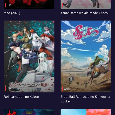
TV
TV
Mao (2026)
Kanan-sama wa Akumade Choroi
TV
OVA
Reincarnation no Kaben
Steel Ball Run: JoJo no Kimyou na
Bouken