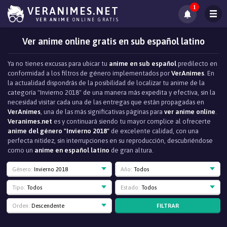
1
VERANIMES.NET
VER ANIME
ONLINE GRATIS
Ver anime online gratis en sub español latino
Ya no tienes excusas para ubicar tu
anime en sub español
predilecto en
conformidad a los filtros de género implementados por
VerAnimes
. En
la actualidad dispondrás de la posibilidad de localizar tu anime de la
categoría "Invierno 2018" de una manera más expedita y efectiva, sin la
necesidad visitar cada una de las entregas que están propagadas en
VerAnimes
, una de las más significativas páginas para
ver anime online
.
Veranimes.net
es y continuará siendo tu mayor complice al ofrecerte
anime del género "Invierno 2018"
de excelente calidad, con una
perfecta nitidez, sin interrupciones en su reproducción, descubriéndose
como un
anime en español latino
de gran altura.
Género:
Invierno 2018
Año:
Todos
Tipo:
Todos
Estado:
Todos
FILTRAR
Orden:
Descendente