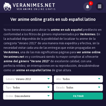
1
VERANIMES.NET
VER ANIME
ONLINE GRATIS
Ver anime online gratis en sub español latino
Ya no tienes excusas para ubicar tu
anime en sub español
predilecto en
conformidad a los filtros de género implementados por
VerAnimes
. En
la actualidad dispondrás de la posibilidad de localizar tu anime de la
categoría "Verano 2013" de una manera más expedita y efectiva, sin la
necesidad visitar cada una de las entregas que están propagadas en
VerAnimes
, una de las más significativas páginas para
ver anime online
.
Veranimes.net
es y continuará siendo tu mayor complice al ofrecerte
anime del género "Verano 2013"
de excelente calidad, con una
perfecta nitidez, sin interrupciones en su reproducción, descubriéndose
como un
anime en español latino
de gran altura.
Género:
Verano 2013
Año:
Todos
Tipo:
Todos
Estado:
Todos
FILTRAR
Orden:
Descendente