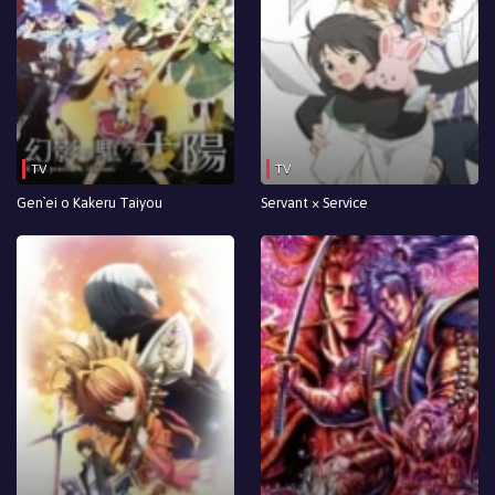
TV
TV
Gen`ei o Kakeru Taiyou
Servant × Service