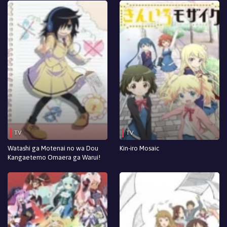
TV
TV
Watashi ga Motenai no wa Dou
Kin-iro Mosaic
Kangaetemo Omaera ga Warui!