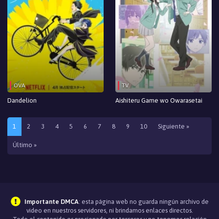
OVA
TV
Dandelion
Aishiteru Game wo Owarasetai
1
2
3
4
5
6
7
8
9
10
Siguiente »
Último »
Importante DMCA
: esta página web no guarda ningún archivo de
video en nuestros servidores, ni brindamos enlaces directos.