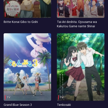
TV
TV
Ibitte Konai Gibo to Gishi
Tai-Ari deshita. Ojousama wa
Kakutou Game nante Shinai
TV
TV
Grand Blue Season 3
Tenkosaki