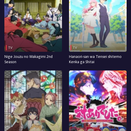
TV
TV
Nige Jouzu no Wakagimi 2nd
Hanaori-san wa Tensei shitemo
Season
Kenka ga Shitai