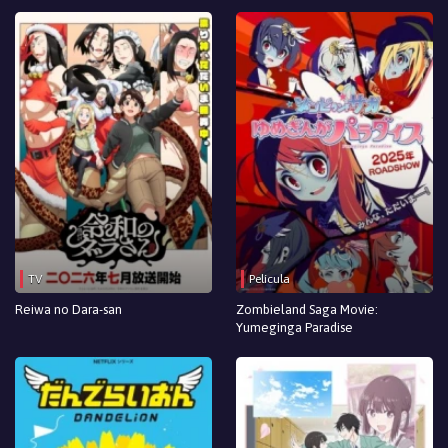
TV
Película
Reiwa no Dara-san
Zombieland Saga Movie:
Yumeginga Paradise