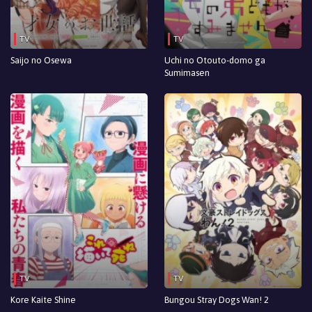
TV
TV
Saijo no Osewa
Uchi no Otouto-domo ga
Sumimasen
TV
TV
Kore Kaite Shine
Bungou Stray Dogs Wan! 2