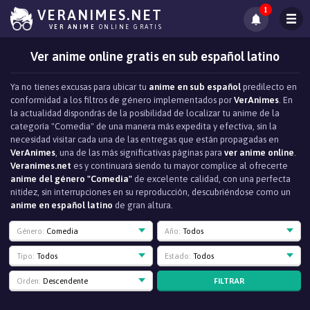
1
VERANIMES.NET
VER ANIME
ONLINE GRATIS
Ver anime online gratis en sub español latino
Ya no tienes excusas para ubicar tu
anime en sub español
predilecto en
conformidad a los filtros de género implementados por
VerAnimes
. En
la actualidad dispondrás de la posibilidad de localizar tu anime de la
categoría "Comedia" de una manera más expedita y efectiva, sin la
necesidad visitar cada una de las entregas que están propagadas en
VerAnimes
, una de las más significativas páginas para
ver anime online
.
Veranimes.net
es y continuará siendo tu mayor complice al ofrecerte
anime del género "Comedia"
de excelente calidad, con una perfecta
nitidez, sin interrupciones en su reproducción, descubriéndose como un
anime en español latino
de gran altura.
Género:
Comedia
Año:
Todos
Tipo:
Todos
Estado:
Todos
FILTRAR
Orden:
Descendente