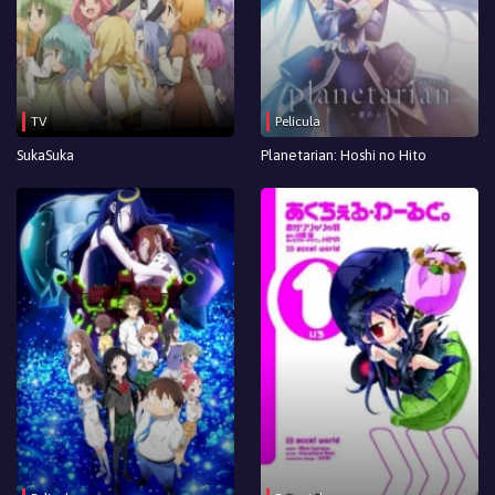
TV
Película
SukaSuka
Planetarian: Hoshi no Hito