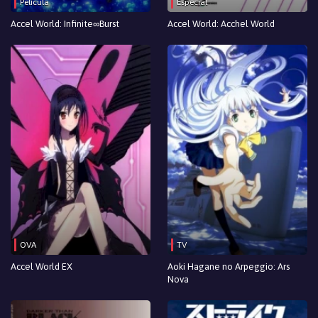
Película
Especial
Accel World: Infinite∞Burst
Accel World: Acchel World
OVA
TV
Accel World EX
Aoki Hagane no Arpeggio: Ars
Nova