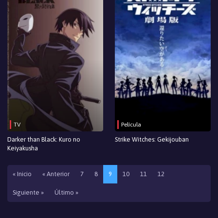
TV
Película
Darker than Black: Kuro no
Strike Witches: Gekijouban
Keiyakusha
« Inicio
« Anterior
7
8
9
10
11
12
Siguiente »
Último »