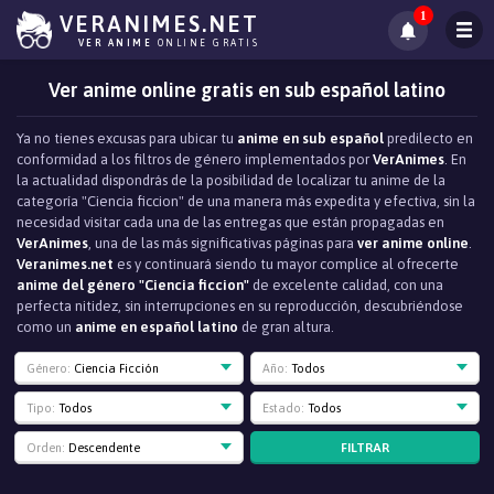
1
VERANIMES.NET
VER ANIME
ONLINE GRATIS
Ver anime online gratis en sub español latino
Ya no tienes excusas para ubicar tu
anime en sub español
predilecto en
conformidad a los filtros de género implementados por
VerAnimes
. En
la actualidad dispondrás de la posibilidad de localizar tu anime de la
categoría "Ciencia ficcion" de una manera más expedita y efectiva, sin la
necesidad visitar cada una de las entregas que están propagadas en
VerAnimes
, una de las más significativas páginas para
ver anime online
.
Veranimes.net
es y continuará siendo tu mayor complice al ofrecerte
anime del género "Ciencia ficcion"
de excelente calidad, con una
perfecta nitidez, sin interrupciones en su reproducción, descubriéndose
como un
anime en español latino
de gran altura.
Género:
Ciencia Ficción
Año:
Todos
Tipo:
Todos
Estado:
Todos
FILTRAR
Orden:
Descendente