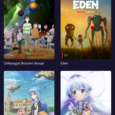
OVA
TV
Chikyuugai Shounen Shoujo
Eden