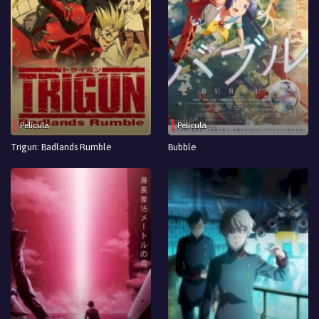
Película
Película
Trigun: Badlands Rumble
Bubble