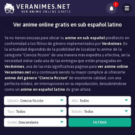
1
VERANIMES.NET
VER ANIME
ONLINE GRATIS
Ver anime online gratis en sub español latino
Ya no tienes excusas para ubicar tu
anime en sub español
predilecto en
conformidad a los filtros de género implementados por
VerAnimes
. En
la actualidad dispondrás de la posibilidad de localizar tu anime de la
categoría "Ciencia ficcion" de una manera más expedita y efectiva, sin la
necesidad visitar cada una de las entregas que están propagadas en
VerAnimes
, una de las más significativas páginas para
ver anime online
.
Veranimes.net
es y continuará siendo tu mayor complice al ofrecerte
anime del género "Ciencia ficcion"
de excelente calidad, con una
perfecta nitidez, sin interrupciones en su reproducción, descubriéndose
como un
anime en español latino
de gran altura.
Género:
Ciencia Ficción
Año:
Todos
Tipo:
Todos
Estado:
Todos
FILTRAR
Orden:
Descendente