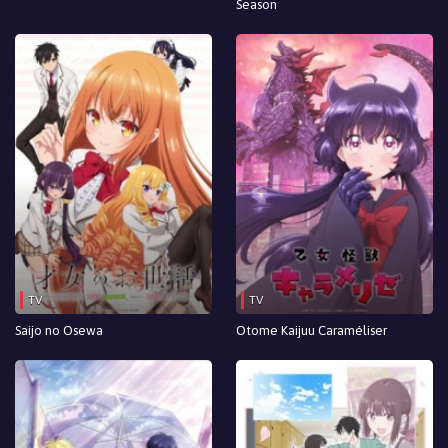
Season
TV
TV
Saijo no Osewa
Otome Kaijuu Caraméliser