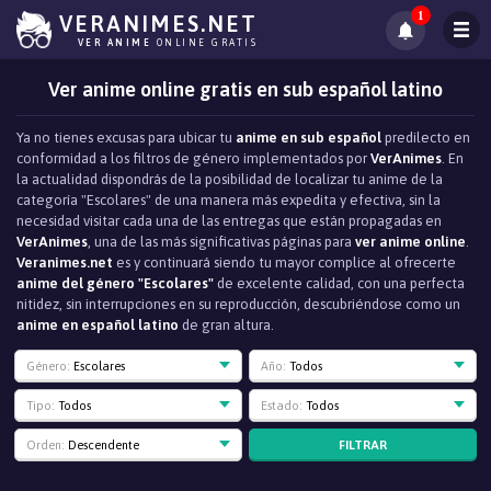
1
VERANIMES.NET
VER ANIME
ONLINE GRATIS
Ver anime online gratis en sub español latino
Ya no tienes excusas para ubicar tu
anime en sub español
predilecto en
conformidad a los filtros de género implementados por
VerAnimes
. En
la actualidad dispondrás de la posibilidad de localizar tu anime de la
categoría "Escolares" de una manera más expedita y efectiva, sin la
necesidad visitar cada una de las entregas que están propagadas en
VerAnimes
, una de las más significativas páginas para
ver anime online
.
Veranimes.net
es y continuará siendo tu mayor complice al ofrecerte
anime del género "Escolares"
de excelente calidad, con una perfecta
nitidez, sin interrupciones en su reproducción, descubriéndose como un
anime en español latino
de gran altura.
Género:
Escolares
Año:
Todos
Tipo:
Todos
Estado:
Todos
FILTRAR
Orden:
Descendente