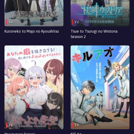
TV
TV
Kuroneko to Majo no Kyoushitsu
Tsue to Tsurugi no Wistoria
Season 2
TV
TV