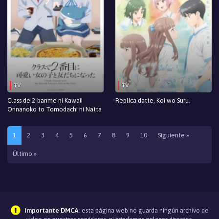
TV
TV
Class de 2-banme ni Kawaii
Replica datte, Koi wo Suru.
Onnanoko to Tomodachi ni Natta
1
2
3
4
5
6
7
8
9
10
Siguiente »
Último »
Importante DMCA
: esta página web no guarda ningún archivo de