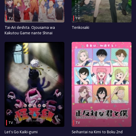
TV
TV
Tai-Ari deshita. Ojousama wa
Tenkosaki
Kakutou Game nante Shinai
TV
TV
Let's Go Kaiki-gumi
Seihantai na Kimi to Boku 2nd