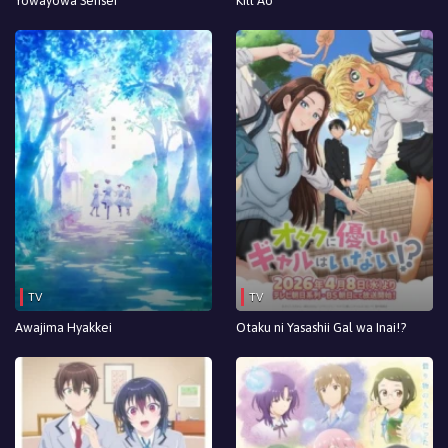
Yowayowa Sensei
Kill Ao
TV
TV
Awajima Hyakkei
Otaku ni Yasashii Gal wa Inai!?