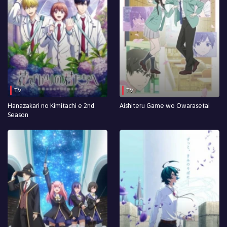
TV
TV
Hanazakari no Kimitachi e 2nd
Aishiteru Game wo Owarasetai
Season