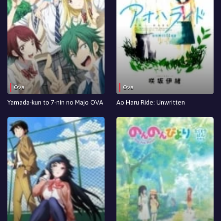
Ova
Ova
Yamada-kun to 7-nin no Majo OVA
Ao Haru Ride: Unwritten