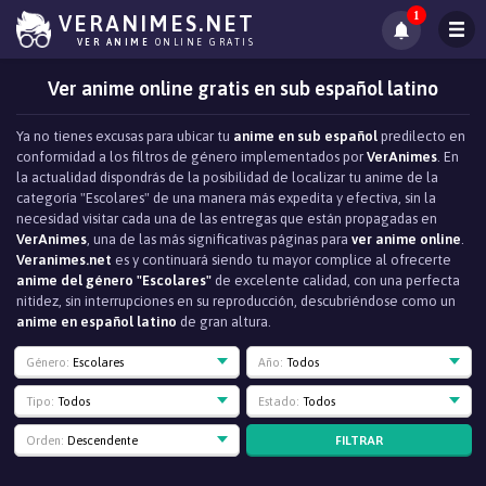
1
VERANIMES.NET
VER ANIME
ONLINE GRATIS
Ver anime online gratis en sub español latino
Ya no tienes excusas para ubicar tu
anime en sub español
predilecto en
conformidad a los filtros de género implementados por
VerAnimes
. En
la actualidad dispondrás de la posibilidad de localizar tu anime de la
categoría "Escolares" de una manera más expedita y efectiva, sin la
necesidad visitar cada una de las entregas que están propagadas en
VerAnimes
, una de las más significativas páginas para
ver anime online
.
Veranimes.net
es y continuará siendo tu mayor complice al ofrecerte
anime del género "Escolares"
de excelente calidad, con una perfecta
nitidez, sin interrupciones en su reproducción, descubriéndose como un
anime en español latino
de gran altura.
Género:
Escolares
Año:
Todos
Tipo:
Todos
Estado:
Todos
FILTRAR
Orden:
Descendente