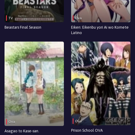
TV
Ova
Beastars Final Season
Eiken: Eikenbu yori Ai wo Komete
Latino
Ova
Ova
Prison School OVA
Asagao to Kase-san.