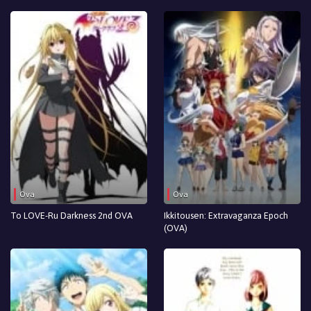
Ova
Ova
To LOVE-Ru Darkness 2nd OVA
Ikkitousen: Extravaganza Epoch
(OVA)