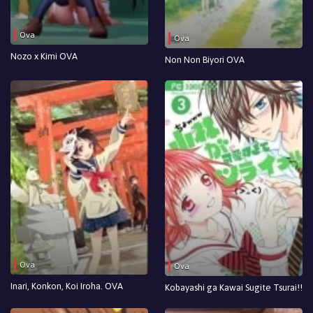
Ova
Ova
Nozo x Kimi OVA
Non Non Biyori OVA
Ova
Ova
Inari, Konkon, Koi Iroha. OVA
Kobayashi ga Kawai Sugite Tsurai!!