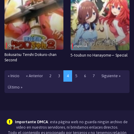
Ova
Especial
Bokusatsu Tenshi Dokuro-chan
5-toubun no Hanayome∽ Special
Second
« Inicio
« Anterior
2
3
4
5
6
7
Siguiente »
Último »
Importante DMCA
: esta página web no guarda ningún archivo de
video en nuestros servidores, ni brindamos enlaces directos.
Todo el contenido es procionado por terceros y no tenemos relación